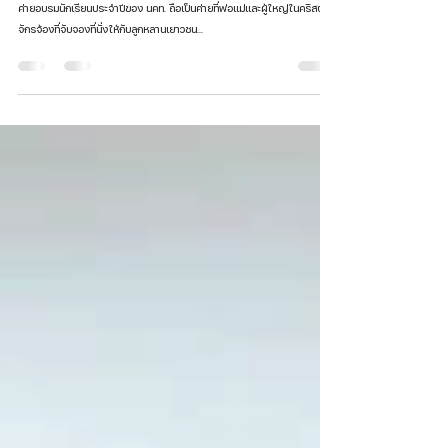
สมัครค่ายได้แล้ววันนี้!“แซลมอน ปลาทวน
กระแส” 19-25 เม.ย. 2568
ค่ายอบรมนักเรียนประจำปีของ นคท. ถือเป็นค่ายที่พ่อแม่และผู้ใหญ่ในคริสต
จักรจ้องที่จับจองที่นั่งให้กับลูกหลานเยาวชน...