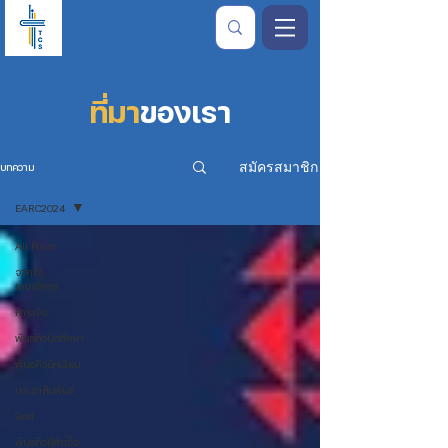
ที่มา
ของเรา
สมัครสมาชิก
บทความ
EARC2024
All Posts
จากใจ
เลขาธิการ
การเงิน
พันธกิจนักศึกษา
พันธกิจนักเรียน
ประชาสัมพันธ์
Staff
พันธกิจผู้สำเร็จ