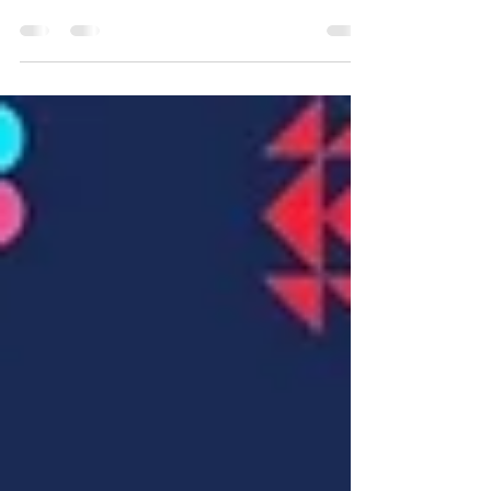
“เราจะฟังเสียงของพระเจ้าให้ชัดเจนได้อย่างไร?…ท่ามกลางเสียงมากมาย และ
การอ่านพระคัมภีร์ที่น้อยลงในยุคปัจจุบัน” “ไม่ว่าโลกจะเปลี่ยนไปทิศใดหล...