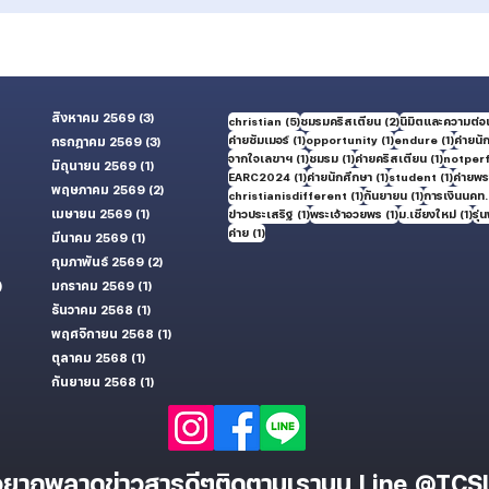
สิงหาคม 2569
(3)
3 กระทู้
5 กระทู้
2 กระทู้
christian
(5)
ชมรมคริสเตียน
(2)
นิมิตและความต่อเ
1 กระทู้
1 กระทู้
1 กระทู้
ค่ายซัมเมอร์
(1)
opportunity
(1)
endure
(1)
ค่ายนั
กรกฎาคม 2569
(3)
3 กระทู้
1 กระทู้
1 กระทู้
1 กระทู้
จากใจเลขาฯ
(1)
ชมรม
(1)
ค่ายคริสเตียน
(1)
notper
มิถุนายน 2569
(1)
1 กระทู้
1 กระทู้
1 กระทู้
1 กระทู้
EARC2024
(1)
ค่ายนักศึกษา
(1)
student
(1)
ค่ายพระ
ู้
พฤษภาคม 2569
(2)
2 กระทู้
1 กระทู้
1 กระทู้
christianisdifferent
(1)
กันยายน
(1)
การเงินนคท.
้
เมษายน 2569
(1)
1 กระทู้
1 กระทู้
1 กระทู้
1 กร
ข่าวประเสริฐ
(1)
พระเจ้าอวยพร
(1)
ม.เชียงใหม่
(1)
รุ่น
1 กระทู้
ค่าย
(1)
มีนาคม 2569
(1)
1 กระทู้
กุมภาพันธ์ 2569
(2)
2 กระทู้
)
50 กระทู้
มกราคม 2569
(1)
1 กระทู้
ธันวาคม 2568
(1)
1 กระทู้
พฤศจิกายน 2568
(1)
1 กระทู้
ตุลาคม 2568
(1)
1 กระทู้
กันยายน 2568
(1)
1 กระทู้
อยากพลาดข่าวสารดีๆ
ติดตามเราบน
Line
@TCSl