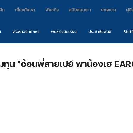
ลัก
เกี่ยวกับเรา
พันธกิจ
สนับสนุนเรา
บทความ
คู่
น
พันธกิจนักศึกษา
พันธกิจนักเรียน
ประชาสัมพันธ์
Staff
กิจ
ค่าย
คำพยาน
EARC2024
ทุน "อ้อนพี่สายเปย์ พาน้องเฮ EAR