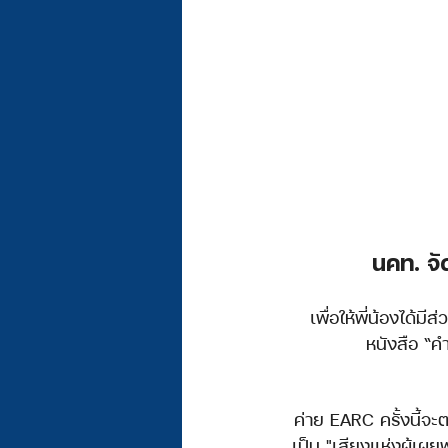
นคท. จั
 เพื่อให้พี่น้องได้
หนังสือ “ค
 ค่าย EARC ครั้งนี้จะ
เป็น "เสียงแห่งผู้เ