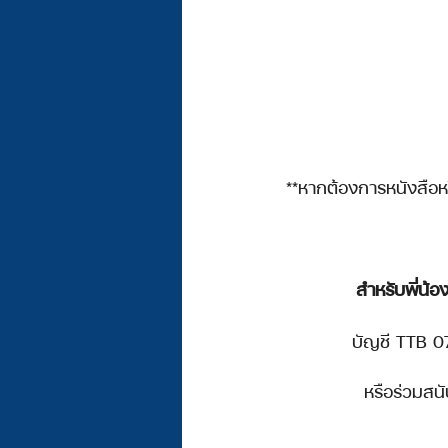
**หากต้องการหนังสือหร
สำหรับพี่น้
บัญชี TTB 0
หรือ
ร่วมสน