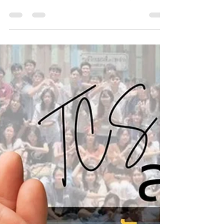
การเงิน
การเงิน ณ สิ้นเดือนมีนาคม 2026
"สาธุการแด่พระเจ้าพระบิดาแห่งพระเยซูคริสต์องค์พระผู้เป็นเจ้าของเรา โดย
พระเมตตาล้นเหลือของพระองค์ ทรงโปรดให้เราบังเกิดใหม่ เข้าในความหวังที่
ยั่งยืน โดยการคืนพระชนม์ของพระเยซูคริสต์" 1 เปโตร 1:3 สุขสันต์วันอิสเตอร์
ย้อนหลังค่ะ หวังว่าพี่น้องจะเต็มเปี่ยมไปด้วยความหวังในองค์พระเยซูคริสต์
ผู้ทรงมีชัยชนะเหนือความบาปความตายนะคะ วันอีสเตอร์เปลี่ยนความสิ้นหวัง
ความเศร้า ความผิดหวังของสาวก ให้กลายเป็นความชื่นชมยินดี ความหวังใจ
และชัยชนะ สาธุการพระเจ้า พี่น้องคงทราบข่าวที่พี่หล่อ (อ.ทอ