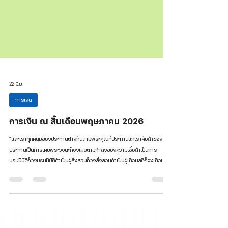
22 มิ.ย.
การเงิน
การเงิน ณ สิ้นเดือนพฤษภาคม 2026
“และเราทุกคนมีของประทานต่างกันตามพระคุณที่ประทานแก่เราคือถ้าของ
ประทานเป็นการเผยพระวจนะก็จงเผยตามกำลังของความเชื่อถ้าเป็นการ
ปรนนิบัติก็จงปรนนิบัติถ้าเป็นผู้สั่งสอนก็จงสั่งสอนถ้าเป็นผู้เตือนสติก็จงเตือนสติ
ผู้ที่ให้ก็จงให้ด้วยใจกว้างขวางผู้ที่ครอบครองก็จงครอบครองด้วยเอาใจใส่ผู้ที่
แสดงความเมตตาก็จงแสดงด้วยใจยินดี" โรม12:6-8” ค่ายนักเรียนจบไปค่าย
นักศึกษา “Via Rome to Christ“ ก็ตามมา เหล่าสต๊าฟกับกรรมการค่ายเตรียม