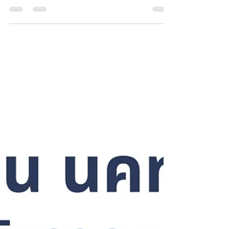
16 ก.พ.
การเงิน
การเงิน ณ สิ้นเดือนมกราคม 2026
“ข้าพเจ้าอธิษฐานขอให้การที่ท่านมีส่วนร่วมในความเชื่อจะเกิดผลมากในความรู้
ซึ้งถึงสิ่งดีทุกอย่างที่เรามีในพระคริสต์” ฟีเลโมน 1:6 THSV11 เราเลือกตั้งเสร็จ
แล้วกำลังจะได้รัฐบาลใหม่ หลายท่านดีใจและรู้สึกมีความหวังกับรัฐบาลใหม่ แต่
หลายท่านก็เสียใจและรู้สึกสิ้นหวัง แต่สำหรับพวกเราผู้เชื่อ เรารู้ว่าความหวัง
ที่แท้จริงของเราไม่ได้มาจากรัฐบาล ฝ่ายค้าน หรือ สส.คนไหน แต่ความหวังที่แท้
จริงของเราอยู่ในพระเยซูคริสต์ผู้ทรงประทานความรอดและความหวังให้กับเรา
สำหรับการเงิน นคท.ในเดือน ม.ค. 2026..