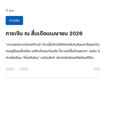
11 พ.ค.
การเงิน
การเงิน ณ สิ้นเดือนเมษายน 2026
“เราบอกความจริงแก่ท่านว่า ถ้าเมล็ดข้าวไม่ได้ตกลงไปในดินและเปื่อยเน่าไป ก็จะ
คงอยู่เป็นเมล็ดเดียว แต่ถ้าเปื่อยเน่าไปแล้ว ก็จะงอกขึ้นเกิดผลมาก” ยอห์น 12:24
ค่ายนักเรียน “เกี่ยวกันไหม” จบไปแล้วค่ะ น้องๆนักเรียนคริสเตียนได้รับ
ประสบการณ์เต็มเปี่ยมในการเรียนพระวจนะ น้องบางคนบอกว่าเป็นการเรียน 2
ชั่วโมงที่เพลินมาก (แต่ละคาบเราเรียนกัน 2 ชั่วโมงค่ะ) ไม่เบื่อเลย ทีมกรรมการ
ค่ายและสต๊าฟขอบคุณพระเจ้าที่รายการทุกรายการที่เราได้เตรียมไปเกิดผลกับ
ชีวิตลูกค่ายทุกคนค่ะ น้องๆ ได้ฝึกฝนการรั