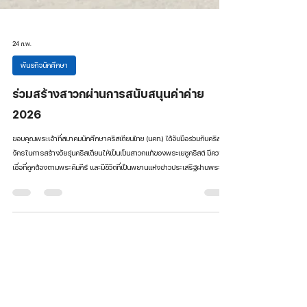
24 ก.พ.
พันธกิจนักศึกษา
ร่วมสร้างสาวกผ่านการสนับสนุนค่าค่าย
2026
ขอบคุณพระเจ้าที่สมาคมนักศึกษาคริสเตียนไทย (นคท.) ได้จับมือร่วมกับคริสต
จักรในการสร้างวัยรุ่นคริสเตียนให้เป็นเป็นสาวกแท้ของพระเยซูคริสต์ มีความ
เชื่อที่ถูกต้องตามพระคัมภีร์ และมีชีวิตที่เป็นพยานแห่งข่าวประเสริฐผ่านพระ
วจนะที่เป็นความจริงมาตลอด 55 ปี โดยในปี 2026 นี้ นคท. มีแผนในการจัดค่าย
อบรมชีวิตและพระคัมภีร์จำนวน 3 ค่าย สิ่งที่ นคท. ยังเชื่อมั่นมาเสมอคือการจัด