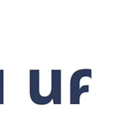
งานอย่างเข้มข้น สรรเสริญพระเจ้าที่น้องนักศึกษาได้รับพระพรจากค่ายมา