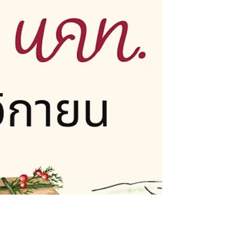
ขอพระเจ้าช่วยเราที่จะมีสติปัญญาจากพระองค์ในการเลือกตั้ง และในการใช้
ชีวิต การมองโลก แบบพระองค์นะคะ แม้ในปี 2026 จะเต็มไปด้วยคว