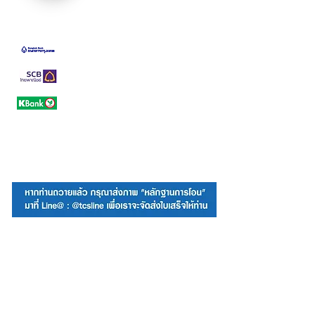
(BBL)สาขาบางรัก
242-041120-5
(SCB) สาขาบางรัก
054-258059-0
(KBANK) สาขาบางรัก
014-273503-2
นคท. ขอบคุณพี่น้องทุกท่าน ที่มีส่วน
ร่วมกันสร้าง
ชีวิตนักเรียนและนักศึกษาให้เป็นสาวก