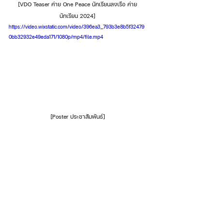
[VDO Teaser ค่าย One Peace นักเรียนลงเรือ ค่าย
นักเรียน 2024]
https://video.wixstatic.com/video/396ea3_793b3e8b5f32479
0bb32932e49eda171/1080p/mp4/file.mp4
[Poster ประชาสัมพันธ์]