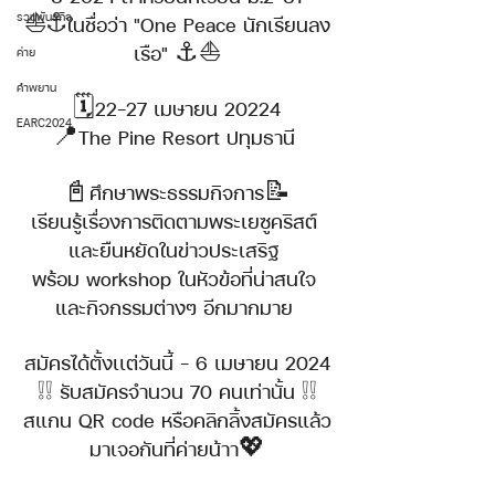
รวมพันธกิจ
⛵⚓ในชื่อว่า "One Peace นักเรียนลง
เรือ" ⚓️⛵
ค่าย
คำพยาน
🗓22-27 เมษายน 20224
EARC2024
📍The Pine Resort ปทุมธานี 
📓ศึกษาพระธรรมกิจการ📝
เรียนรู้เรื่องการติดตามพระเยซูคริสต์ 
และยืนหยัดในข่าวประเสริฐ 
พร้อม workshop ในหัวข้อที่น่าสนใจ 
และกิจกรรมต่างๆ อีกมากมาย 
สมัครได้ตั้งเเต่วันนี้ - 6 เมษายน 2024
❕❕ รับสมัครจำนวน 70 คนเท่านั้น ❕❕
สแกน QR code หรือคลิกลิ้งสมัครแล้ว
มาเจอกันที่ค่ายน้าา💖