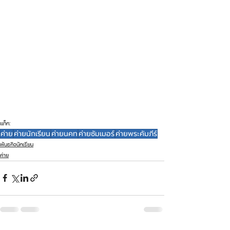
แท็ก:
ค่าย
ค่ายนักเรียน
ค่ายนคท
ค่ายซัมเมอร์
ค่ายพระคัมภีร์
พันธกิจนักเรียน
ค่าย