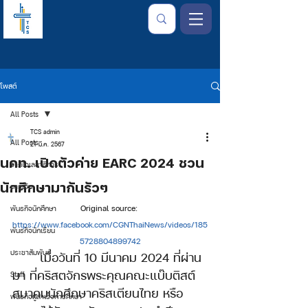
โพสต์
All Posts
TCS admin
All Posts
21 มี.ค. 2567
นคท. เปิดตัวค่าย EARC 2024 ชวน
จากใจเลขาธิการ
นักศึกษามากันรัวๆ
การเงิน
Original source: 
พันธกิจนักศึกษา
https://www.facebook.com/CGNThaiNews/videos/185
พันธกิจนักเรียน
5728804899742
ประชาสัมพันธ์
เมื่อวันที่ 10 มีนาคม 2024 ที่ผ่าน
มา ที่คริสตจักรพระคุณคณะแบ๊บติสต์ 
Staff
สมาคมนักศึกษาคริสเตียนไทย หรือ 
พันธกิจผู้สำเร็จการศึกษา