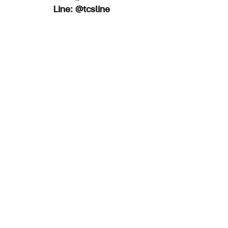
Line: @tcsline
จึงเรียนมายังท่าน เพื่อขอการสนับสนุน
ถวายทรัพย์สำหรับกา
EARC2024
การเงิน