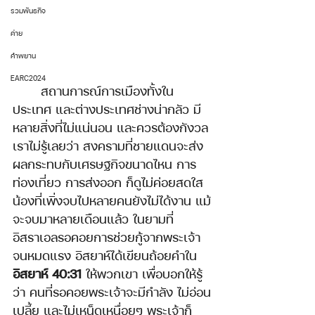
รวมพันธกิจ
ค่าย
คำพยาน
EARC2024
สถานการณ์การเมืองทั้งใน
ประเทศ และต่างประเทศช่างน่ากลัว มี
หลายสิ่งที่ไม่แน่นอน และควรต้องกังวล 
เราไม่รู้เลยว่า สงครามที่ชายแดนจะส่ง
ผลกระทบกับเศรษฐกิจขนาดไหน การ
ท่องเที่ยว การส่งออก ก็ดูไม่ค่อยสดใส 
น้องที่เพิ่งจบไปหลายคนยังไม่ได้งาน แม้
จะจบมาหลายเดือนแล้ว ในยามที่
อิสราเอลรอคอยการช่วยกู้จากพระเจ้า
จนหมดแรง อิสยาห์ได้เขียนถ้อยคำใน 
อิสยาห์ 40:31
 ให้พวกเขา เพื่อบอกให้รู้
ว่า คนที่รอคอยพระเจ้าจะมีกำลัง ไม่อ่อน
เปลี้ย และไม่เหน็ดเหนื่อยๆ พระเจ้าก็