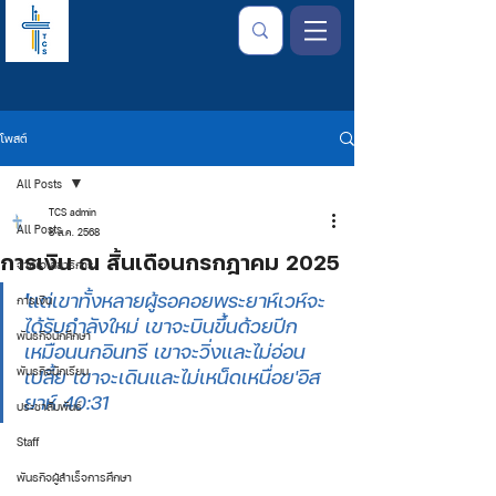
โพสต์
All Posts
TCS admin
All Posts
8 ส.ค. 2568
การเงิน ณ สิ้นเดือนกรกฎาคม 2025
จากใจเลขาธิการ
'
แต่เขาทั้งหลายผู้รอคอยพระยาห์เวห์จะ
การเงิน
ได้รับกำลังใหม่ เขาจะบินขึ้นด้วยปีก
พันธกิจนักศึกษา
เหมือนนกอินทรี เขาจะวิ่งและไม่อ่อน
พันธกิจนักเรียน
เปลี้ย เขาจะเดินและไม่เหน็ดเหนื่อย'อิส
ยาห์ 40:31
ประชาสัมพันธ์
Staff
พันธกิจผู้สำเร็จการศึกษา