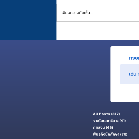
เขียนความคิดเห็น…
การเงิน ณ สิ้นเดือนมิถุนายน 2026
กรอก
All Posts
(317)
317 กระทู้
จากใจเลขาธิการ
(41)
41 กระทู้
การเงิน
(66)
66 กระทู้
พันธกิจนักศึกษา
(79)
79 กระท