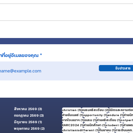
การเง
การเงิน ณ สิ้นเดือนพฤษภาคม 2026
ที่อยู่อีเมลของคุณ
รับข่าวสาร
สิงหาคม 2569
(3)
3 กระทู้
5 กระทู้
2 กระทู้
christian
(5)
ชมรมคริสเตียน
(2)
นิมิตและความต่อเ
1 กระทู้
1 กระทู้
1 กระทู้
ค่ายซัมเมอร์
(1)
opportunity
(1)
endure
(1)
ค่ายนั
กรกฎาคม 2569
(3)
3 กระทู้
1 กระทู้
1 กระทู้
1 กระทู้
จากใจเลขาฯ
(1)
ชมรม
(1)
ค่ายคริสเตียน
(1)
notper
มิถุนายน 2569
(1)
1 กระทู้
1 กระทู้
1 กระทู้
1 กระทู้
EARC2024
(1)
ค่ายนักศึกษา
(1)
student
(1)
ค่ายพระ
ู้
พฤษภาคม 2569
(2)
2 กระทู้
1 กระทู้
1 กระทู้
christianisdifferent
(1)
กันยายน
(1)
การเงินนคท.