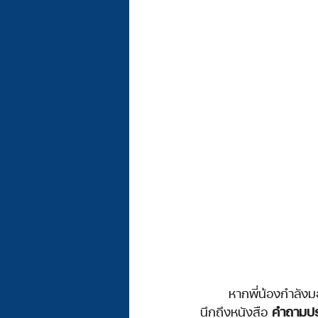
	หากพี่น้องกำลังมองหาบทเรียนสำหรับกลุ่มย่อย หรือของขวัญสำหรับเทศกาลคริสตมาส อย่าลืม
นึกถึงหนังสือ 
คำถามปร