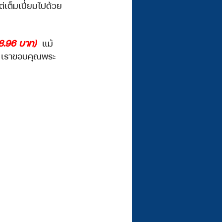
ต่เต็มเปี่ยมไปด้วย
8.96 บาท) 
 แม้
้  เราขอบคุณพระ