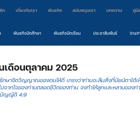
ลัก
เกี่ยวกับเรา
พันธกิจ
สนับสนุนเรา
บทความ
คู่
น
พันธกิจนักศึกษา
พันธกิจนักเรียน
ประชาสัมพันธ์
Staff
กิจ
ค่าย
คำพยาน
EARC2024
้นเดือนตุลาคม 2025
รักษาจิตวิญญาณของตนให้ดี เกรงว่าท่านจะลืมสิ่งที่นัยน์ตาได้เ
สูญไปจากใจของท่านตลอดชีวิตของท่าน จงทำให้ลูกและหลานของท่า
มบัญญัติ 4:9