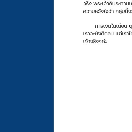
จริง พระเจ้าก็ประทานเพื
ความหวังใจว่า กลุ่มนี้
	การเงินในเดือน ต
เราจะยังติดลบ แต่เราไ
เจ้าจริงๆค่ะ