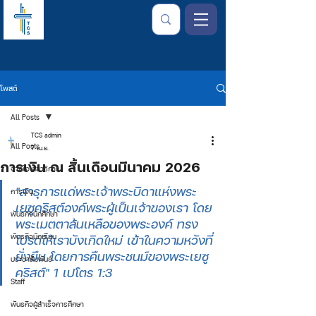
โพสต์
All Posts
TCS admin
All Posts
7 เม.ย.
การเงิน ณ สิ้นเดือนมีนาคม 2026
จากใจเลขาธิการ
"สาธุการแด่พระเจ้าพระบิดาแห่งพระ
การเงิน
เยซูคริสต์องค์พระผู้เป็นเจ้าของเรา โดย
พันธกิจนักศึกษา
พระเมตตาล้นเหลือของพระองค์ ทรง
พันธกิจนักเรียน
โปรดให้เราบังเกิดใหม่ เข้าในความหวังที่
ยั่งยืน โดยการคืนพระชนม์ของพระเยซู
ประชาสัมพันธ์
คริสต์" 1 เปโตร 1:3
Staff
พันธกิจผู้สำเร็จการศึกษา