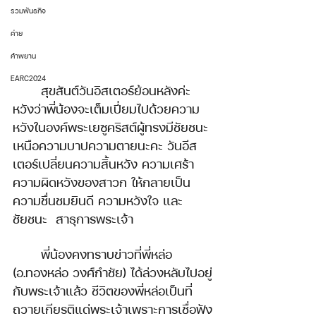
รวมพันธกิจ
ค่าย
คำพยาน
EARC2024
	สุขสันต์วันอิสเตอร์ย้อนหลังค่ะ 
หวังว่าพี่น้องจะเต็มเปี่ยมไปด้วยความ
หวังในองค์พระเยซูคริสต์ผู้ทรงมีชัยชนะ
เหนือความบาปความตายนะคะ วันอีส
เตอร์เปลี่ยนความสิ้นหวัง ความเศร้า 
ความผิดหวังของสาวก ให้กลายเป็น
ความชื่นชมยินดี ความหวังใจ และ
ชัยชนะ  สาธุการพระเจ้า
	พี่น้องคงทราบข่าวที่พี่หล่อ 
(อ.ทองหล่อ วงศ์กำชัย) ได้ล่วงหลับไปอยู่
กับพระเจ้าแล้ว ชีวิตของพี่หล่อเป็นที่
ถวายเกียรติแด่พระเจ้าเพราะการเชื่อฟัง