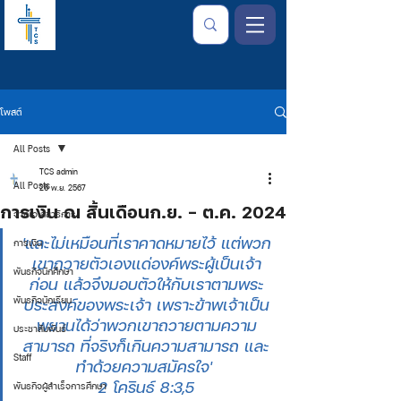
โพสต์
All Posts
TCS admin
All Posts
26 พ.ย. 2567
การเงิน ณ สิ้นเดือนก.ย. - ต.ค​. 2024
จากใจเลขาธิการ
'และไม่เหมือนที่เราคาดหมายไว้ แต่พวก
การเงิน
เขาถวายตัวเองแด่องค์พระผู้เป็นเจ้า
พันธกิจนักศึกษา
ก่อน แล้วจึงมอบตัวให้กับเราตามพระ
พันธกิจนักเรียน
ประสงค์ของพระเจ้า เพราะข้าพเจ้าเป็น
พยานได้ว่าพวกเขาถวายตามความ
ประชาสัมพันธ์
สามารถ ที่จริงก็เกินความสามารถ และ
Staff
ทำด้วยความสมัครใจ' 
2 โครินธ์ 8:3,5
พันธกิจผู้สำเร็จการศึกษา