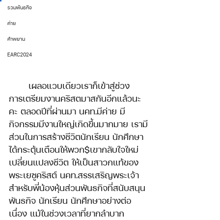
รวมพันธกิจ
ค่าย
คำพยาน
EARC2024
	เผลอแวบเดียวเราก็เข้าสู่ช่วง
การเตรียมงานคริสตมาสกันอีกแล้วนะ
คะ ตลอดปีที่ผ่านมา นคท.มีค่าย มี
กิจกรรมมีงานใหญ่เกิดขึ้นมากมาย เรามี
ส่วนในการสร้างชีวิตนักเรียน นักศึกษา 
ได้กระตุ้นเตือนให้พวก$เขากลับใจใหม่ 
เปลี่ยนแปลงชีวิต ให้เป็นสาวกแท้ของ
พระเยซูคริสต์ นคท.สรรเสริญพระเจ้า
สำหรับพี่น้องหุ้นส่วนพันธกิจที่สนับสนุน
พันธกิจ นักเรียน นักศึกษาอย่างต่อ
เนื่อง แม้ในช่วงเวลาที่ยากลำบาก 