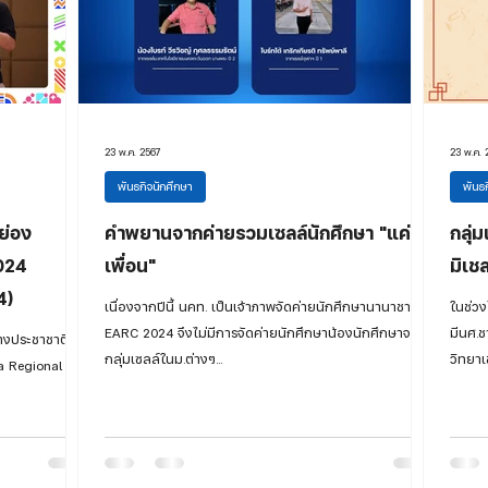
23 พ.ค. 2567
23 พ.ค. 
พันธกิจนักศึกษา
พันธก
ย่อง
คำพยานจากค่ายรวมเซลล์นักศึกษา "แค่
กลุ่
024
เพื่อน"
มิเช
4)
เนื่องจากปีนี้ นคท. เป็นเจ้าภาพจัดค่ายนักศึกษานานาชาติ
ในช่วง
EARC 2024 จึงไม่มีการจัดค่ายนักศึกษาน้องนักศึกษาจาก
มีนศ.ช
างประชาชาติ ใน
กลุ่มเซลล์ในม.ต่างๆ...
วิทยาเ
ia Regional