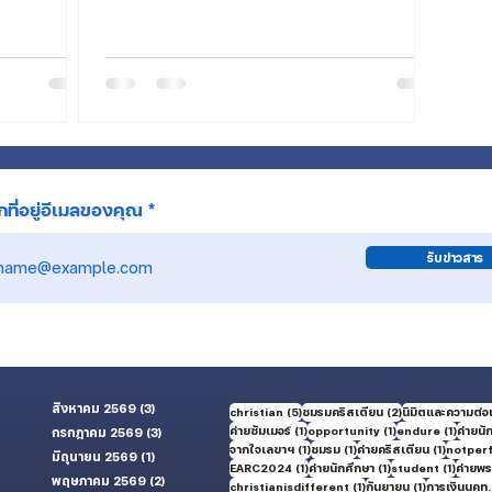
ที่อยู่อีเมลของคุณ
รับข่าวสาร
สิงหาคม 2569
(3)
3 กระทู้
5 กระทู้
2 กระทู้
christian
(5)
ชมรมคริสเตียน
(2)
นิมิตและความต่อเ
1 กระทู้
1 กระทู้
1 กระทู้
ค่ายซัมเมอร์
(1)
opportunity
(1)
endure
(1)
ค่ายนั
กรกฎาคม 2569
(3)
3 กระทู้
1 กระทู้
1 กระทู้
1 กระทู้
จากใจเลขาฯ
(1)
ชมรม
(1)
ค่ายคริสเตียน
(1)
notper
มิถุนายน 2569
(1)
1 กระทู้
1 กระทู้
1 กระทู้
1 กระทู้
EARC2024
(1)
ค่ายนักศึกษา
(1)
student
(1)
ค่ายพระ
ู้
พฤษภาคม 2569
(2)
2 กระทู้
1 กระทู้
1 กระทู้
christianisdifferent
(1)
กันยายน
(1)
การเงินนคท.