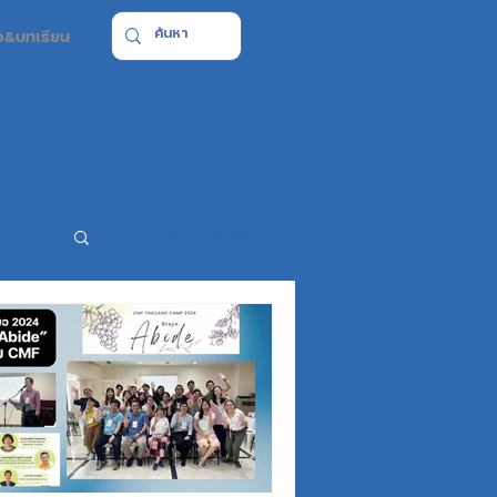
มือ&บทเรียน
ล็อกอิน / สมัครสมาชิก
ยาน