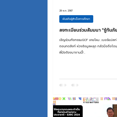
29 พ.ค. 2567
พันธกิจผู้สำเร็จการศึกษา
ลงทะเบียนร่วมสัมมนา "รู้ทันภ
เชิญร่วมกิจกรรมGCF เคยไหม…เบอร์แปลกไม
ตอนกดลิงก์ ห่วงข้อมูลหลุด กลัวมือถือโดน
พี่มิจต้องมางานนี้!...