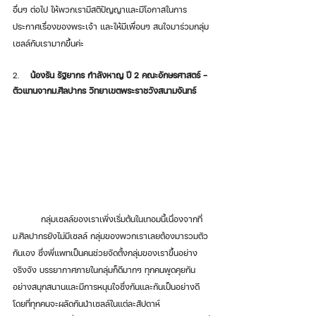
อื่นๆ ต่อไป ให้พวกเรามีสติปัญญา​และมีโอกาสในการ
ประกาศเรื่องของพระเจ้า และให้มีเพื่อนๆ สนใจมาร่วมกลุ่ม
เซลล์กับเรามากขึ้นค่ะ
2.   
 น้องรัน รัฐยากร กำลังหาญ ปี 2 คณะอักษรศาสตร์ -  
ตัวแทนจากม.ศิลปากร วิทยาเขตพระราชวังสนามจันทร์
	กลุ่มเซลล์ของเราเพิ่งเริ่มต้นในเทอมนี้เนื่องจากที่
ม.ศิลปากรยังไม่มีเซลล์ กลุ่มของพวกเราเลยต้องมารวมตัว
กันเอง ซึ่งพี่แพทเป็นคนช่วยจัดตั้งกลุ่มของเราขึ้นอย่าง
จริงจัง บรรยากาศภายในกลุ่มก็ดีมากๆ ทุกคนพูดคุยกัน
อย่างสนุกสนานและมีการหนุนใจซึ่งกันและกันเป็นอย่างดี 
โดยที่ทุกคนจะผลัดกันนำเซลล์ในแต่ละสัปดาห์ 