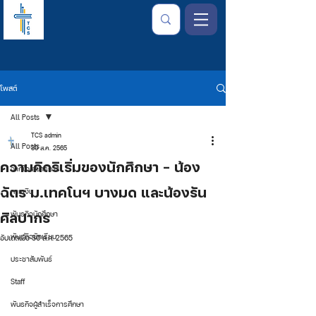
โพสต์
All Posts
TCS admin
All Posts
30 ส.ค. 2565
ความคิดริเริ่มของนักศึกษา - น้อง
จากใจเลขาธิการ
ฉัตร ม.เทคโนฯ บางมด และน้องรัน
การเงิน
ศิลปากร
พันธกิจนักศึกษา
พันธกิจนักเรียน
อัปเดตเมื่อ
30 ส.ค. 2565
ประชาสัมพันธ์
Staff
พันธกิจผู้สำเร็จการศึกษา