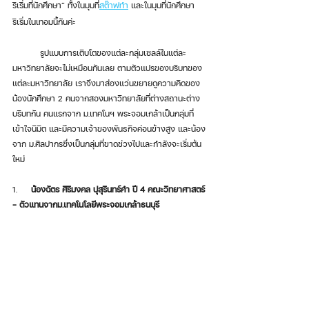
ริเริ่มที่นักศึกษา” ทั้งในมุมที่
สต๊าฟทำ
 และในมุมที่นักศึกษา
ริเริ่มในเทอมนี้กันค่ะ 
	รูปแบบการเติบโตของแต่ละกลุ่มเซลล์ในแต่ละ
มหาวิทยาลัยจะไม่เหมือนกันเลย ตามตัวแปรของบริบทของ
แต่ละมหาวิทยาลัย เราจึงมาส่องแว่นขยายดูความคิดของ
น้องนักศึกษา 2 คนจากสองมหาวิทยาลัยที่ต่างสถานะต่าง
บริบทกัน คนแรกจาก ม.เทคโนฯ พระจอมเกล้าเป็นกลุ่มที่
เข้าใจนิมิต และมีความเจ้าของพันธกิจค่อนข้างสูง และน้อง
จาก ม.ศิลปากรซึ่งเป็นกลุ่มที่ขาดช่วงไปและกำลังจะเริ่มต้น
ใหม่
1.    
 น้องฉัตร ศิริมงคล ปุ​สุรินทร์คำ ปี 4 ​คณะวิทยาศาสตร์ 
– ตัวแทนจากม.เทคโนโลยี​พระ​จอมเกล้า​ธนบุรี​  