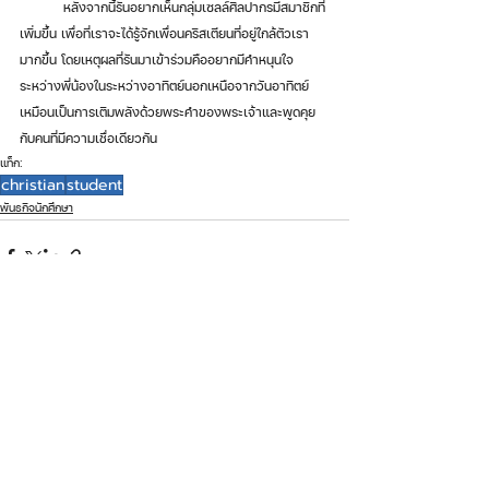
	หลังจากนี้รันอยากเห็นกลุ่มเซลล์ศิลปากรมีสมาชิกที่
เพิ่มขึ้น เพื่อที่เราจะได้รู้จักเพื่อนคริสเตียนที่อยู่ใกล้ตัวเรา
มากขึ้น โดยเหตุผลที่รันมาเข้าร่วมคืออยากมีคำหนุนใจ
ระหว่างพี่น้องในระหว่างอาทิตย์นอกเหนือจากวันอาทิตย์ 
เหมือนเป็นการเติมพลังด้วยพระคำของพระเจ้าและพูดคุย
กับคนที่มีความเชื่อเดียวกัน
แท็ก:
christian
student
พันธกิจนักศึกษา
ดูทั้งหมด
โพสต์ล่าสุด