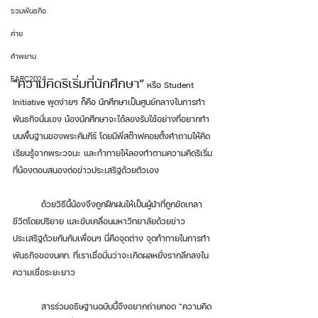
รวมพันธกิจ
ค่าย
คำพยาน
EARC2024
“ความคิดริเริ่มที่นักศึกษา”
 หรือ Student 
Initiative พูดง่ายๆ ก็คือ นักศึกษาเป็นศูนย์กลางในการทำ
พันธกิจนั่นเอง น้องนักศึกษาจะได้ลองรับใช้อย่างที่อยากทำ 
บนพื้นฐานของพระคัมภีร์ โดยมีพี่สต๊าฟคอยตั้งคำถามให้คิด 
เรียนรู้จากพระวจนะ และท้าทายให้ลองทำตามความคิดริเริ่ม
ที่น้องตอบสนองต่อข่าวประเสริฐด้วยตัวเอง
	ด้วยวิธีนี้น้องจึงถูกฝึกฝนให้เป็นผู้นำที่ถูกขัดเกลา
ชีวิตโดยปริยาย และขับเคลื่อนมหาวิทยาลัยด้วยข่าว
ประเสริฐด้วยกันกับเพื่อนๆ นี่คือจุดต่าง จุดท้าทายในการทำ
พันธกิจของนคท. ที่เราเชื่อมั่นว่าจะเกิดผลหยั่งรากลึกลงใน
ความเชื่อระยะยาว
	สารร่วมอธิษฐานฉบับนี้จึงอยากถ่ายทอด “ความคิด