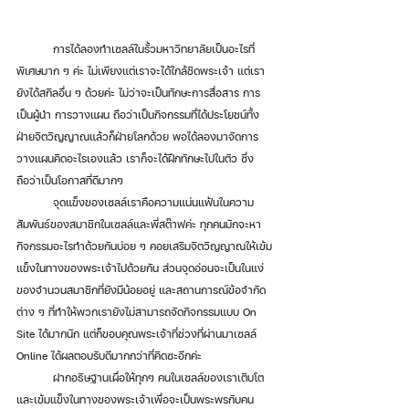
	การได้ลองทำเซลล์ในรั้วมหาวิทยาลัย​เป็นอะไรที่
พิเศษมาก ๆ ค่ะ ไม่เพียงแต่เราจะได้ใกล้ชิดพระเจ้า แต่เรา
ยังได้สกิลอื่น ๆ ด้วยค่ะ ไม่ว่าจะเป็นทักษะการสื่อสาร การ
เป็นผู้นำ การวางแผน ถือว่าเป็นกิจกรรมที่ได้ประโยชน์​ทั้ง
ฝ่ายจิตวิญญาณ​แล้วก็ฝ่ายโลกด้วย พอได้ลองมาจัดการ 
วางแผนคิดอะไรเองแล้ว เราก็จะได้ฝึกทักษะไปในตัว ซึ่ง
ถือว่าเป็นโอกาสที่ดีมากๆ 
	จุดแข็งของเซลล์เราคือความแน่นแฟ้นในความ
สัมพันธ์ของสมาชิกในเซลล์และพี่สต๊าฟค่ะ ทุกคนมักจะหา
กิจกรรมอะไรทำด้วยกันบ่อย ๆ คอยเสริมจิตวิญญาณ​ให้เข้ม
แข็งในทางของพระเจ้าไปด้วยกัน ส่วนจุดอ่อนจะเป็นในแง่
ของจำนวนสมาชิกที่ยังมีน้อยอยู่ และสถานการณ์​ข้อจำกัด
ต่าง ๆ ที่ทำให้พวกเรายังไม่สามารถ​จัดกิจกรรม​แบบ On 
Site ได้มากนัก แต่ก็ขอบคุณพระเจ้าที่ช่วงที่ผ่านมาเซลล์ 
Online ได้ผลตอบรับดีมากกว่าที่คิดซะอีกค่ะ 
	ฝากอธิษฐานเผื่อให้ทุกๆ คนในเซลล์ของเราเติบโต
และเข้มแข็งในทางของพระเจ้าเพื่อจะเป็นพระพรกับคน