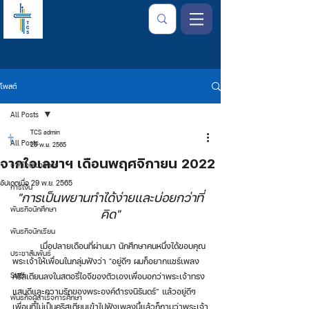
โพสต์
All Posts
TCS admin
All Posts
25 พ.ย. 2565
จากใจเลขาฯ เดือนพฤศจิกายน 2022
จากใจเลขาธิการ
อัปเดตเมื่อ
29 พ.ย. 2565
การเงิน
"การเป็นพยานทำได้ง่ายและบ่อยกว่าที่
พันธกิจนักศึกษา
คิด"
พันธกิจนักเรียน
	เมื่อปลายเดือนที่ผ่านมา นักศึกษาคนหนึ่งได้ขอบคุณ
ประชาสัมพันธ์
พระเจ้าให้เพื่อนในกลุ่มฟังว่า "อยู่ดีๆ ผมก็อยากแชร์เพลง
Staff
คริสเตียนลงในสตอรี่ไอจีของตัวเองเพื่อบอกว่าพระเจ้าทรง
แสนดีและความรักของพระองค์ดำรงนิรันดร์” แล้วอยู่ดีๆ 
พันธกิจผู้สำเร็จการศึกษา
เพื่อนที่ไม่เป็นคริสเตียนเข้าไปฟังเพลงนี้แล้วก็ถามว่าพระเจ้า