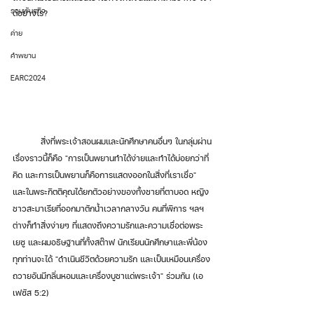
รวมพันธกิจ
ดีอย่างไร? 
ค่าย
คำพยาน
EARC2024
	สิ่งที่พระเจ้าสอนผมและนักศึกษาคนอื่นๆ ในกลุ่มผ่าน
เรื่องราวนี้ก็คือ "การเป็นพยานทำได้ง่ายและทำได้บ่อยกว่าที่
คิด และการเป็นพยานก็คือการแสดงออกในสิ่งที่เราเชื่อ" 
และในพระกิตติคุณ​ได้ยกตัวอย่างของทั้งชายที่ตาบอด หญิง
ชาวสะมาเรียที่ออกมาตักน้ำเวลากลางวัน คนที่พิการ ฯลฯ 
ต่างก็ทำสิ่งง่ายๆ ที่แสดงถึงความรักและความเชื่อต่อพระ
เยซู และผมอธิษฐานที่ทั้งสต๊าฟ นักเรียนนักศึกษาและพี่น้อง
ทุกท่านจะได้ "ดำเนินชีวิตด้วยความรัก และเป็นเหมือนเครื่อง
ถวายอันมีกลิ่นหอมและเครื่องบูชาแด่พระเจ้า" ร่วมกัน (เอ
เฟซัส 5:2) 