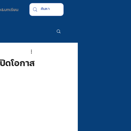
มือ&บทเรียน
เปิดโอกาส