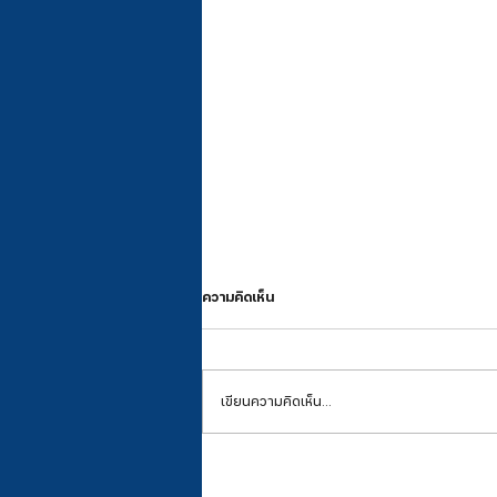
ความคิดเห็น
เขียนความคิดเห็น…
55 ปี นคท.ยืนหยัดท่ามกลางเสียงเรียก
ที่ว่างเปล่า สู่พระพรที่อิ่มใจ