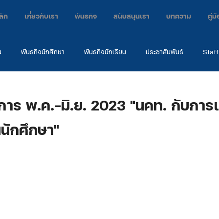
ลัก
เกี่ยวกับเรา
พันธกิจ
สนับสนุนเรา
บทความ
คู่
น
พันธกิจนักศึกษา
พันธกิจนักเรียน
ประชาสัมพันธ์
Staff
กิจ
ค่าย
คำพยาน
EARC2024
การ พ.ค.-มิ.ย. 2023 "นคท. กับการ
นนักศึกษา"