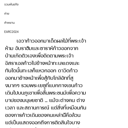
รวมพันธกิจ
ค่าย
คำพยาน
EARC2024
	เอวาก้าวออกมาเด็ดผลไม้ที่พระเจ้า
ห้าม อับราฮัมและซาราห์ก้าวออกจาก
บ้านเกิดตัวเองเพื่อติดตามพระเจ้า 
อิสราเอลก้าวไปข้างหน้าทะเลแดงและ
ทันใดนั้นทะเลก็แหวกออก ดาวิดก้าว
ออกมาข้างหน้าเพื่อสู้กับโกลิอัทที่สู
งมากๆ รวมพระเยซูที่แบกกางเขนก้าว
เดินไปบนภูเขาเพื่อสิ้นพระชนม์เพื่อความ
บาปของมนุษยชาติ ... แม้จะต่างคน ต่าง
เวลา และสถานการณ์ แต่สิ่งที่เหมือนกัน
ของการก้าวเดินของคนเหล่านีัคือล้วน
แต่เป็นแสดงออกถึงการตัดสินใจบาง