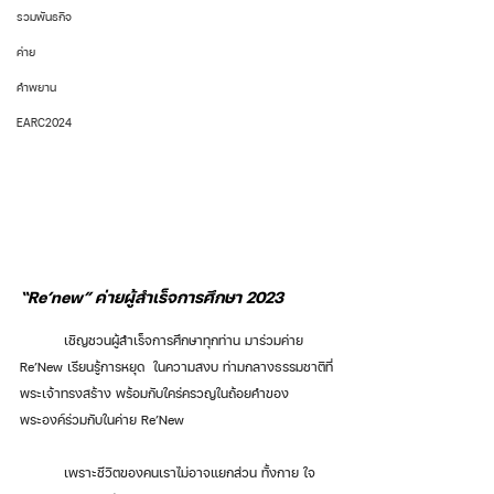
รวมพันธกิจ
ค่าย
คำพยาน
EARC2024
“Re’new” ค่ายผู้สำเร็จการศึกษา 2023 
	เชิญชวนผู้สำเร็จการศึกษาทุกท่าน มาร่วมค่าย 
Re’New เรียนรู้การหยุด  ในความสงบ ท่ามกลางธรรมชาติที่
พระเจ้าทรงสร้าง พร้อมกับใคร่ครวญในถ้อยคำของ
พระองค์ร่วมกับในค่าย Re’New
	เพราะชีวิตของคนเราไม่อาจแยกส่วน ทั้งกาย ใจ 