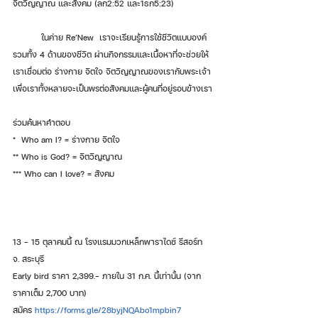
จิตวิญญาณ และสังคม (ลก2:52 และ1ธก5:23)
	ในค่าย Re’New  เราจะเรียนรู้การใช้ชีวิตแบบองค์
รวมทั้ง 4 ด้านของชีวิต ผ่านกิจกรรมและเนื้อหาที่จะช่วยให้
เราเชื่อมต่อ ร่างกาย จิตใจ จิตวิญญาณของเรากับพระเจ้า 
เพื่อเราทั้งหลายจะเป็นพรต่อสังคมและผู้คนที่อยู่รอบข้างเรา
ร่วมค้นหาคำตอบ
*  Who am I? = ร่างกาย จิตใจ 
** Who is God? = จิตวิญญาณ
*** Who can I love? = สังคม
13 – 15 ตุลาคมนี้ ณ โรงแรมมวกเหล็กพาราไดซ์ รีสอร์ท  
จ. สระบุรี 
Early bird ราคา 2,399.- ภายใน 31 ก.ค. นี้เท่านั้น (จาก
ราคาเต็ม 2,700 บาท) 
สมัคร 
https://forms.gle/28byjNQAbo1mpbin7