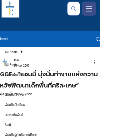
โพสต์
All Posts
TCS
All Posts
23 ก.ย. 2566
GCF : “แอมมี่ มุ่งมั่นทำงานแห่งความ
จากใจเลขาธิการ
หวังพัฒนาเด็กพื้นที่ศรีสะเกษ”
การเงิน
อัปเดตเมื่อ
26 ก.ย. 2566
พันธกิจนักศึกษา
พันธกิจนักเรียน
ประชาสัมพันธ์
Staff
พันธกิจผู้สำเร็จการศึกษา