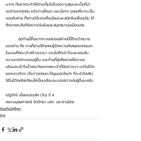
มากๆ ที่อยากจะทำให้ค่ายเต็มไปด้วยความสุขเเละเป็นที่น่า
จดจำของทุกคน หวังว่าเพื่อนๆ เเละน้องๆ ทุกคนที่มาจะเอ็น
จอยกับค่าย ทั้งการได้เจอเพื่อนใหม่เเละสนิทกับเพื่อนเดิม ได้
ศึกษาพระคัมภีร์อย่างเข้มข้นและสนุกสนานเหมือนเคย 
	สุดท้ายนี้ก็อยากจะขอสปอยล์ค่ายปีนี้ถึงเป้าหมาย
ของค่าย คือ การที่ช่วยให้ทุกคนรู้จักความพิเศษของตนเอง
ในเเบบที่พระเจ้าสร้างเรามา รวมไปถึงเข้าใจเเละยอมรับ
ความเเตกต่างของผู้อื่น เเละท้ายที่สุดคือช่วยให้เรายอ
มรับเเละเข้าใจน้ำพระทัยของพระเจ้าที่มีอย่างเจาะจงในชีวิต
ของเราจริงๆ เชื่อว่าทุกคนจะได้มุมมองใหม่ๆ ที่จะนำไปปรับ
ใช้ในชีวิตคริสเตียนให้เป็นเกลือเเละเเสงสว่างต่อผู้อื่นนะครับ
ณัฐจักร์ เอี่ยมแจ่มเลิศ (วิน) ปี 4 
คณะมนุษยศาสตร์ จิตวิทยา มศว. ประสานมิตร 
พันธกิจนักศึกษา
ค่าย