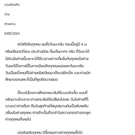
รวมพันธกิจ
ค่าย
คำพยาน
EARC2024
	สวัสดีครับทุกคน ผมชื่อวินนะครับ ตอนนี้อยู่ปี 4 ม. 
ศรีนครินทรวิโรฒ ประสานมิตร ตื่นเต้นมากๆ ครับ ที่วินจะได้
มีส่วนในค่ายนี้เเละจะได้ใช้เวลาอย่างเต็มอิ่มกับทุกคนในค่าย 
วินขอใช้โอกาสนี้ในการเขียนถึงทุกคนหน่อยละกันนะครับ
วินเป็นหนึ่งคนที่ไปค่ายคริสเตียนมาตั้งเเต่ยังเด็ก เเละค่ายนัก
ศึกษาของนคท.ก็เป็นที่พูดถึงมาตลอด 
	ตั้งเเต่เรื่องการศึกษาพระคัมภีร์เเบบจัดเต็ม แบบที่
กลับมาเเล้วเราจะอ่านพระคัมภีร์เปลี่ยนไปเลย วันไปค่ายที่ก็
นานกว่าค่ายอื่นๆ คืนวันสุดท้ายที่สนุกสนานกันเป็นพิเศษกับ
เพื่อนในค่ายทุกคน ค่ายจึงเป็นที่จดจำในความทรงจำของลูก
ค่ายทุกคนที่เคยไป
	เช่นกันครับทุกคน ปีนี้กรรมการค่ายทุกคนตั้งใจ