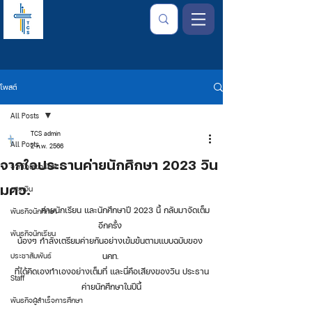
โพสต์
All Posts
TCS admin
All Posts
2 ก.พ. 2566
จากใจประธานค่ายนักศึกษา 2023 วิน
จากใจเลขาธิการ
มศว.
การเงิน
	ค่ายนักเรียน และนักศึกษาปี 2023 นี้ กลับมาจัดเต็ม
พันธกิจนักศึกษา
อีกครั้ง 
พันธกิจนักเรียน
น้องๆ กำลังเตรียมค่ายกันอย่างเข้มข้นตามแบบฉบับของ 
ประชาสัมพันธ์
นคท. 
ที่ได้คิดเองทำเองอย่างเต็มที่ และนี่คือเสียงของวิน ประธาน
Staff
ค่ายนักศึกษาในปีนี้
พันธกิจผู้สำเร็จการศึกษา