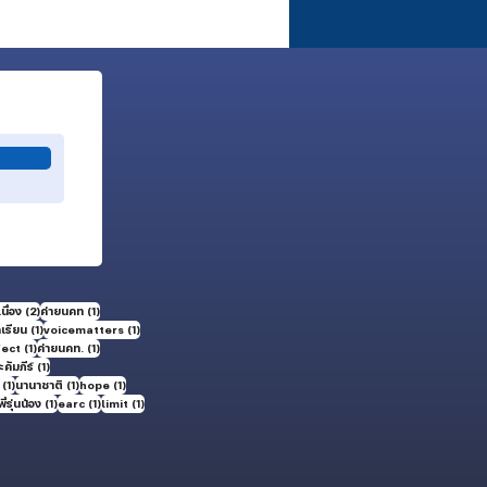
แห่งรากสู่รุ่น
คท.อ.ทองหล่อ วงศ์กำชัย
2 กระทู้
1 กระทู้
นื่อง
(2)
ค่ายนคท
(1)
1 กระทู้
1 กระทู้
กเรียน
(1)
voicematters
(1)
1 กระทู้
1 กระทู้
fect
(1)
ค่ายนคท.
(1)
1 กระทู้
คัมภีร์
(1)
1 กระทู้
1 กระทู้
1 กระทู้
(1)
นานาชาติ
(1)
hope
(1)
ะทู้
1 กระทู้
1 กระทู้
1 กระทู้
พี่รุ่นน้อง
(1)
earc
(1)
limit
(1)