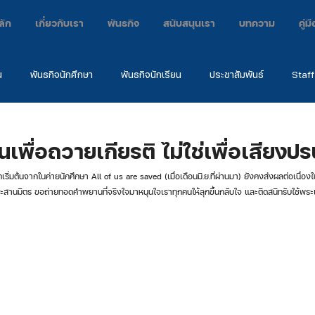
ลัก
เกี่ยวกับเรา
พันธกิจ
สนับสนุนเรา
บทความ
คู่
น
พันธกิจนักศึกษา
พันธกิจนักเรียน
ประชาสัมพันธ์
Staff
กิจ
ค่าย
คำพยาน
EARC2024
เพื่อถวายเกียรติ ไม่ใช่เพื่อเสียงปร
สานมิตร ขอถ่ายทอดคำพยานที่จริงใจมาหนุนใจเราทุกคนให้ลุกขึ้นกลับใจ และติดสนิทรับใช้พระเจ้า