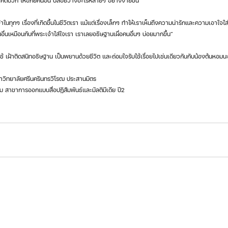
ี คิดบวก ให้อภัยคนอื่น ปล่อยวางอะไรหลายๆ อย่างง่ายขึ้น
คนอื่นเหมือนกับที่พระเจ้าใส่ใจเรา เราเลยอธิษฐานเผื่อคนอื่นๆ บ่อยมากขึ้น”
ับใช้ เฝ้าติดสนิทอธิษฐาน เป็นพยานด้วยชีวิต และถ่อมใจรับใช้เรื่อยไปเช่นเดียวกันกับน้องต้นหอมน
หาวิทยาลัยศรีนครินทรวิโรฒ ประสานมิตร 
 สาขาการออกแบบสื่อปฏิสัมพันธ์และมัลติมีเดีย ปี2