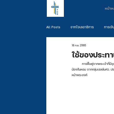
หน้าห
All Posts
จากใจเลขาธิการ
การเงิ
18 ก.ย. 2565
พันธกิจผู้สำเร็จการศึกษา
รวมพันธ
ใช้ของประทาน
	การฟื้นฟูจากพระเจ้าที่มีจุดเริ่มต้นจากในค่ายนักศึกษา All of us are saved (เมื่อเดือนมิ.ย.ที่ผ่านมา) ยังคงส่งผลต่อเนื่องในชีวิตน้องมาจนถึงวันนี้ 
น้องต้นหอม จากกลุ่มเซลล์มศว. ประ
หน้าพระองค์