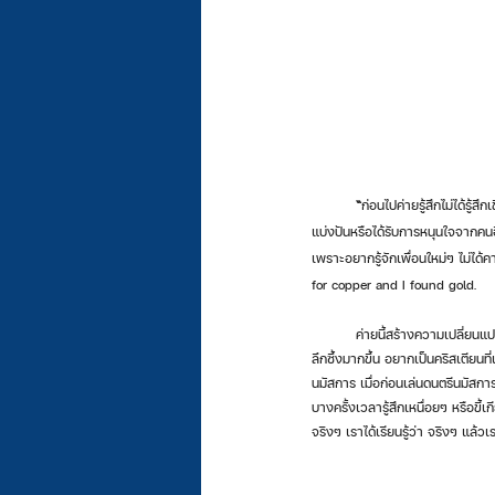
“
ก่อนไปค่ายรู้สึกไม่ได้รู้
แบ่งปันหรือได้รับการหนุนใจจากคนอื่
เพราะอยากรู้จักเพื่อนใหม่ๆ ไม่ไ
for copper and I found gold.
	ค่ายนี้สร้างความเปลี่ยนแปลงหลายอย่างมากๆ หลังกลับจากค่ายรู้สึกอยากติดสนิทกับพระเจ้ามากกว่าเดิม อยากที่จะแสวงหาการรู้จักพระเจ้าอย่าง
ลึกซึ้งมากขึ้น อยากเป็นคริสเตียนที่
นมัสการ เมื่อก่อนเล่นดนตรีนมัสก
บางครั้งเวลารู้สึกเหนื่อยๆ หรือขี
จริงๆ เราได้เรียนรู้ว่า จริงๆ แล