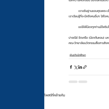
และความคิดที่ดีขึ้น มองโลกในแง่ด
	เราอธิษฐานขอบคุณพระเจ้าในทุกๆ เรื่องที่เกิดขึ้นในชีวิตเรา แม้แต่เรื่องเล็กๆ ทำให้เราเห็นถึงความน่ารักและความเอาใจใส่ของพระเจ้า ซึ่งมันช่วยให้
เราเรียนรู้ที่จะนึกถึงคนอื่นๆ ใส่ใจ
	ขอให้พี่น้องทุกท่านมีไฟร
ปารณีย์ ชิดเครือ (น้องต้นหอม) ม
คณะวิทยาลัยนวัตกรรมสื่อสารสังคม
พันธกิจนักศึกษา
โพสต์ที่คล้ายกัน