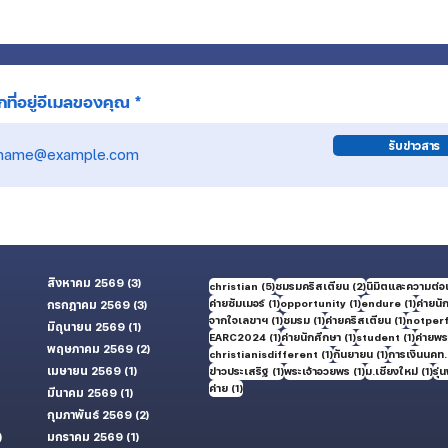
55 ปี นคท.ยืนหยัดท่ามกลางเสียงเรียก
ต้นแบบ
ที่ว่างเปล่า สู่พระพรที่อิ่มใจ
ของ น
ที่อยู่อีเมลของคุณ
รับข่าวสาร
สิงหาคม 2569
(3)
3 กระทู้
5 กระทู้
2 กระทู้
christian
(5)
ชมรมคริสเตียน
(2)
นิมิตและความต่อเ
1 กระทู้
1 กระทู้
1 กระทู้
ค่ายซัมเมอร์
(1)
opportunity
(1)
endure
(1)
ค่ายนั
กรกฎาคม 2569
(3)
3 กระทู้
1 กระทู้
1 กระทู้
1 กระทู้
จากใจเลขาฯ
(1)
ชมรม
(1)
ค่ายคริสเตียน
(1)
notper
มิถุนายน 2569
(1)
1 กระทู้
1 กระทู้
1 กระทู้
1 กระทู้
EARC2024
(1)
ค่ายนักศึกษา
(1)
student
(1)
ค่ายพระ
ู้
พฤษภาคม 2569
(2)
2 กระทู้
1 กระทู้
1 กระทู้
christianisdifferent
(1)
กันยายน
(1)
การเงินนคท.
้
เมษายน 2569
(1)
1 กระทู้
1 กระทู้
1 กระทู้
1 กร
ข่าวประเสริฐ
(1)
พระเจ้าอวยพร
(1)
ม.เชียงใหม่
(1)
รุ่น
1 กระทู้
ค่าย
(1)
มีนาคม 2569
(1)
1 กระทู้
กุมภาพันธ์ 2569
(2)
2 กระทู้
)
50 กระทู้
มกราคม 2569
(1)
1 กระทู้