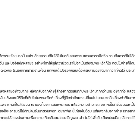
สึกเชื่อพระเจ้าขนาดนั้นแล้ว ด้วยความที่ไม่ได้ไปโบสถ์เลยเพราะสถานการณ์โควิด รวมถึงการที่ไม่ได้อ่
น และปัจจัยอีกหลายๆ อย่างที่ทำให้รู้สึกว่าชีวิตเราไม่จำเป็นต้องมีพระเจ้าก็ได้ ตอนไปค่ายก็โด
ด้คาดหวังอะไรนอกจากการหาเพื่อน แต่พอได้ไปจริงๆกลับได้อะไรหลายอย่างมากกว่าที่คิดไว้ ประ
เข้มแข็งและมีชีวิตที่เติบโตในพระคริสต์ เรื่องที่รู้สึกว่าตัวเองเปลี่ยนไปเยอะมากคือเรื่องท่าทีในก
ารเพราะคนที่โบสถ์ชวน เราเองก็อยากเล่นเพราะอยากโชว์ความสามารถ อยากเป็นที่ชื่นชมและเป็น
้เกียจก็จะอารมณ์ไม่ดีที่มีคนอื่นมาชวนเพราะอยากพัก ขี้เกียจไปซ้อม แต่หลังกลับจากค่าย เราอยา
้วเราควรใช้ของประทานเพื่อถวายเกียรติและสรรเสริญพระเจ้า ไม่ใช่เพื่อรับเสียงปรบมือ หรือการไ