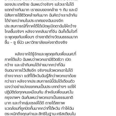
ของประเทศไทย ฉันพบว่าจริงๆ แล้วเราไม่ได้
แตกต่างกันมาก เราชอบของคล้าย ๆ กัน และมี
นิสัยการใช้ชีวิตคล้ายกันมาก ฉันคิดว่าเราเข้ากัน
ได้ง่ายกว่าคนในประเทศของฉันเองอีก 
ประสบการณ์ที่ภาคใต้ได้เปิดหูเปิดตาฉันให้กว้าง
ไกลขึ้นจริงๆ หลังจากกลับมาที่จีน ฉันก็เต็มใจที่
จะพูดคุยกับเพื่อนๆ ต่างชาติต่างวัฒนธรรมมาก
ขึ้น - ซู ยี่นัว มหาวิทยาลัยแห่งชาติจงซิง
หลังจากได้รู้จักและพูดคุยกับเพื่อนนศ.ที่
ภาคใต้แล้ว ฉันพบว่าพวกเขามีชีวิตชีวา เปิด
กว้าง และเข้ากับคนได้ง่ายมากกว่าที่ฉัน
จินตนาการไว้เสียอีก จริงๆแล้วพวกเขาไม่ได้
ต่างจากเรา แต่ที่ไต้หวันฉันรู้สึกว่าพวกเขาด้อย
กว่าเรา หลังจากประสบการณ์นี้ฉันได้เตือนตัว
เองว่าอย่าแบ่งแยกคนเป็นประเภทต่างๆ แต่ให้
ปฏิบัติต่อทุกคนเหมือนกัน สำหรับเพื่อนนศ.ใน
กรุงเทพฯ ฉันค้นพบว่าพวกเขาเป็นธรรมชาติ
มาก และทำกลุ่มเซลล์ได้ดี ถายใต้สภาพ
แวดล้อมที่ถูกปิดกั้นมากกว่าที่ไต้หวัน ทำให้ฉัน
ตระหนักถึงคุณค่าและสิทธิในฐานะคริสเตียนใน