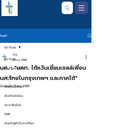
โพสต์
All Posts
TCS
All Posts
23 ก.ย. 2566
นศ. : "นคท. ไต้หวันเยี่ยมเซลล์เพื่อน
จากใจเลขาธิการ
นศ.ไทยในกรุงเทพฯ และภาคใต้"
การเงิน
อัปเดตเมื่อ
25 ก.ย. 2566
พันธกิจนักศึกษา
พันธกิจนักเรียน
ประชาสัมพันธ์
Staff
พันธกิจผู้สำเร็จการศึกษา