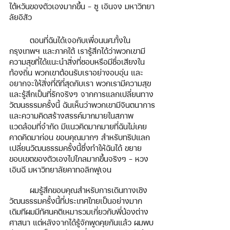
ไต้หวันของตัวเองมากขึ้น - ซู เอินจง มหาวิทยา
ลัยอิสัว
ตอนที่ฉันได้เจอกับเพื่อนนศ.ทั้งใน
กรุงเทพฯ และภาคใต้ เรารู้สึกได้ว่าพวกเขามี
ความสุขที่ได้แนะนำสิ่งที่ชอบหรือมีชื่อเสียงใน
ท้องถิ่น พวกเขาต้อนรับเราอย่างอบอุ่น และ
อยากจะให้สิ่งที่ดีที่สุดกับเรา พวกเรามีความสุข
และรู้สึกเป็นที่รักจริงๆ จากการแลกเปลี่ยนทาง
วัฒนธรรมครั้งนี้ ฉันเห็นว่าพวกเขามีจินตนาการ
และความคิดสร้างสรรค์มากมายในสภาพ
แวดล้อมที่จำกัด มีแนวคิดมากมายที่ฉันไม่เคย
คาดคิดมาก่อน ขอบคุณมากๆ สำหรับทริปแลก
เปลี่ยนวัฒนธรรมครั้งนี้ซึ่งทำให้ฉันได้ ขยาย
ขอบเขตของตัวเองไปไกลมากขึ้นจริงๆ – หวง 
เอินฉี มหาวิทยาลัยคาทอลิกฟูเจน
ผมรู้สึกขอบคุณสำหรับการเดินทางเชิง
วัฒนธรรมครั้งนี้ที่ประเทศไทยเป็นอย่างมาก 
เดิมทีผมมีทัศนคติเหมารวมเกี่ยวกับพี่น้องต่าง
ศาสนา แต่หลังจากได้รู้จักพูดคุยกันแล้ว ผมพบ