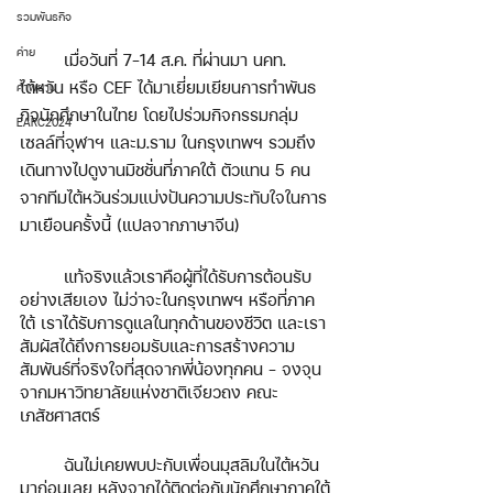
รวมพันธกิจ
ค่าย
เมื่อวันที่ 7-14 ส.ค. ที่ผ่านมา นคท. 
ไต้หวัน หรือ CEF ได้มาเยี่ยมเยียนการทำพันธ
คำพยาน
กิจนักศึกษาในไทย โดยไปร่วมกิจกรรมกลุ่ม
EARC2024
เซลล์ที่จุฬาฯ และม.ราม ในกรุงเทพฯ รวมถึง
เดินทางไปดูงานมิชชั่นที่ภาคใต้ ตัวแทน 5 คน
จากทีมไต้หวันร่วมแบ่งปันความประทับใจในการ
มาเยือนครั้งนี้ (แปลจากภาษาจีน)
แท้จริงแล้วเราคือผู้ที่ได้รับการต้อนรับ
อย่างเสียเอง ไม่ว่าจะในกรุงเทพฯ หรือที่ภาค
ใต้ เราได้รับการดูแลในทุกด้านของชีวิต และเรา
สัมผัสได้ถึงการยอมรับและการสร้างความ
สัมพันธ์ที่จริงใจที่สุดจากพี่น้องทุกคน - จงจุน  
จากมหาวิทยาลัยแห่งชาติเจียวถง คณะ
เภสัชศาสตร์
ฉันไม่เคยพบปะกับเพื่อนมุสลิมในไต้หวัน
มาก่อนเลย หลังจากได้ติดต่อกับนักศึกษาภาคใต้