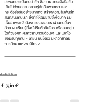
ว่าพวกเขาเป็นคนน่ารัก ซื่อๆ และกระตือรือร้น 
เต็มไปด้วยความอยากรู้จักกับพวกเรา และ
กระตือรือร้นอย่างมากที่จะสร้างความสัมพันธ์ที่
สนิทสนมกับเรา ซึ่งทำให้ผมซาบซึ้งใจมาก ผม
เห็นว่าพระเจ้าต้องการจะสอนเราผ่านคนอื่นๆ 
ด้วย ผมเรียนรู้ที่จะไม่รีบตัดสินใคร หรือคนกลุ่ม
ใดด้วยอคติ ผมควรทบทวนตัวเอง และเปิดใจ
ยอมรับทุกคน – เถียน ซินโหรว มหาวิทยาลัย
การศึกษาแห่งชาติไถจง
พันธกิจนักศึกษา