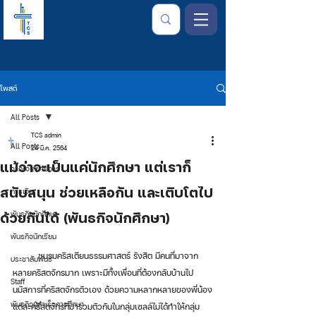
โพสต์
All Posts
TCS admin
All Posts
24 มี.ค. 2564
แม้ว่าจะเป็นแค่นักศึกษา แต่เราก็
จากใจเลขาธิการ
สนับสนุน ช่วยเหลือกัน และเติบโตไป
การเงิน
ด้วยกันได้ (พันธกิจนักศึกษา)
พันธกิจนักศึกษา
พันธกิจนักเรียน
         ชมรมคริสเตียนธรรมศาสตร์ รังสิต มีคนที่มาจาก
ประชาสัมพันธ์
หลายคริสตจักรมาก เพราะมีทั้งเพื่อนที่ต้องกลับบ้านไป
Staff
นมัสการที่คริสตจักรตัวเอง ด้วยความหลากหลายของพี่น้อง
พันธกิจผู้สำเร็จการศึกษา
แต่ละคริสตจักรที่มารวมตัวกันในกลุ่มเซลล์ไม่ได้ทำให้กลุ่ม