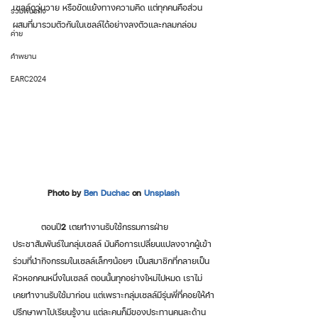
เซลล์ดูวุ่นวาย หรือขัดแย้งทางความคิด แต่ทุกคนคือส่วน
รวมพันธกิจ
ผสมที่มารวมตัวกันในเซลล์ได้อย่างลงตัวและกลมกล่อม 
ค่าย
คำพยาน
EARC2024
Photo by 
Ben Duchac
 on 
Unsplash
          ตอนปี
2
 เตยทำงานรับใช้กรรมการฝ่าย
ประชาสัมพันธ์ในกลุ่มเซลล์ มันคือการเปลี่ยนแปลงจากผู้เข้า
ร่วมที่นำกิจกรรมในเซลล์เล็กๆน้อยๆ เป็นสมาชิกที่กลายเป็น
หัวหอกคนหนึ่งในเซลล์ ตอนนั้นทุกอย่างใหม่ไปหมด เราไม่
เคยทำงานรับใช้มาก่อน แต่เพราะกลุ่มเซลล์มีรุ่นพี่ที่คอยให้คำ
ปรึกษาพาไปเรียนรู้งาน แต่ละคนก็มีของประทานคนละด้าน 