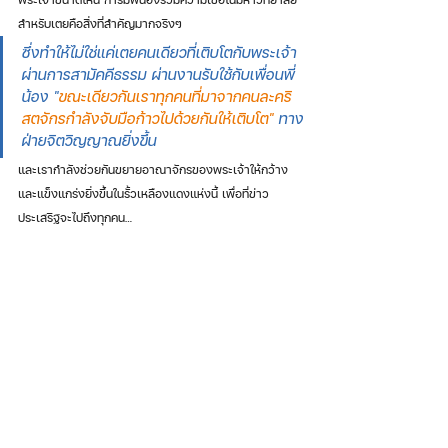
พระเจ้าขนาดไหน การมีพี่น้องร่วมความเชื่อในมหาวิทยาลัย
สำหรับเตยคือสิ่งที่สำคัญมากจริงๆ 
ซึ่งทำให้ไม่ใช่แค่เตยคนเดียวที่เติบโตกับพระเจ้า
ผ่านการสามัคคีธรรม ผ่านงานรับใช้กับเพื่อนพี่
น้อง "
ขณะเดียวกันเราทุกคนที่มาจากคนละคริ
สตจักรกำลังจับมือก้าวไปด้วยกันให้เติบโต" 
ทาง
ฝ่ายจิตวิญญาณยิ่งขึ้น 
และเรากำลังช่วยกันขยายอาณาจักรของพระเจ้าให้กว้าง
และแข็งแกร่งยิ่งขึ้นในรั้วเหลืองแดงแห่งนี้ เพื่อที่ข่าว
ประเสริฐจะไปถึงทุกคน…