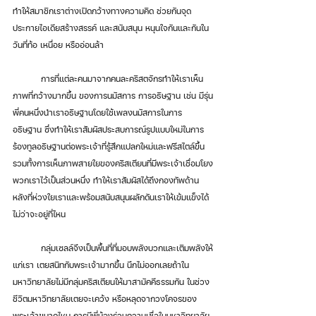
ทำให้สมาชิกเราต่างเปิดกว้างทางความคิด ช่วยกันจุด
ประกายไอเดียสร้างสรรค์ และสนับสนุน หนุนใจกันและกันใน
วันที่ท้อ เหนื่อย หรืออ่อนล้า 
          การที่แต่ละคนมาจากคนละคริสตจักรทำให้เราเห็น
ภาพที่กว้างมากขึ้น ของการนมัสการ การอธิษฐาน เช่น มีรุ่น
พี่คนหนึ่งนำเราอธิษฐานโดยใช้เพลงนมัสการในการ
อธิษฐาน ซึ่งทำให้เราสัมผัสประสบการณ์รูปแบบใหม่ในการ
ร้องทูลอธิษฐานต่อพระเจ้าที่รู้สึกแปลกใหม่และฟรีสไตล์ขึ้น 
รวมทั้งการเห็นภาพสายใยของคริสเตียนที่มีพระเจ้าเชื่อมโยง
พวกเราไว้เป็นส่วนหนึ่ง ทำให้เราสัมผัสได้ถึงกองทัพด้าน
หลังที่ห่วงใยเราและพร้อมสนับสนุนผลักดันเราให้เข้มแข็งได้
ไม่ว่าจะอยู่ที่ไหน 
          กลุ่มเซลล์จึงเป็นพื้นที่ที่มอบพลังบวกและเติมพลังให้
แก่เรา เตยสนิทกับพระเจ้ามากขึ้น นึกไม่ออกเลยถ้าใน
มหาวิทยาลัยไม่มีกลุ่มคริสเตียนให้มาสามัคคีธรรมกัน ในช่วง
ชีวิตมหาวิทยาลัยเตยจะเคว้ง หรือหลุดจากวงโคจรของ