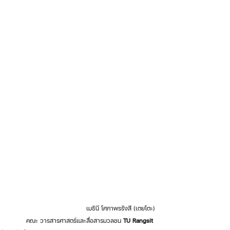
เมธินี โศภาพรรังสี (เตยโตะ)
คณะ วารสารศาสตร์และสื่อสารมวลชน
 TU Rangsit 