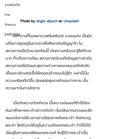
รวมพันธกิจ
ค่าย
Photo by 
engin akyurt
 on 
Unsplash
คำพยาน
EARC2024
      โอ๋ทำงานที่โรงพยาบาลศรีนครินทร์ จ.ขอนแก่น เป็นนัก
แก้ไขการพูดอยู่ในช่วงลาเพื่อศึกษาต่อปริญญาโท ใน
สถานการณ์โควิดระลอกใหม่นี้ เกิดความกลัวและรู้สึกกังวล
มาก ทั้งเรื่องการเรียน สถานการณ์รวมถึงข้อมูลข่าวสารใน
สถานการณ์โควิดและสุขภาพร่างกายของตนเองที่กลัวติด
เชื้อและกลัวแพร่เชื้อให้คนรอบข้างแบบไม่รู้ตัว เหล่านี้เป็น
ความเครียดที่ทวีขึ้น ส่งผลต่อสุขภาพใจและร่างกาย เป็น
ความยากในการจัดการ 
      เมื่อเกิดความวิตกกังวล เป็นความอ่อนแอที่ทำให้ต้อง
หันมาพึ่งพาพระเจ้าอย่างจริงจัง เริ่มกลับมาทบทวนและฝึก
ตนเองในการใช้เวลาอย่างมีคุณภาพกับพระเจ้า ใคร่ครวญ
พระคำ ฝึกตัวเองให้อยู่ในความจริงของพระเจ้า ทำให้โอ๋ได้
เรียนรู้ในการทรงสถิตของพระองค์ รับรู้ได้ว่าพระเจ้าเป็น