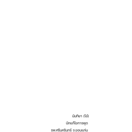
นันทิยา (โอ๋)
นักแก้ไขการพูด 
รพ.ศรีนครินทร์ จ.ขอนแก่น 