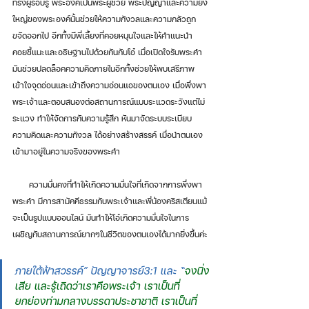
ทรงผู้รอบรู้ พระองค์เป็นพระผู้ช่วย พระปัญญาและความยิ่ง
ใหญ่ของพระองค์นั้นช่วยให้ความกังวลและความกลัวถูก
ขจัดออกไป อีกทั้งมีพี่เลี้ยงที่คอยหนุนใจและให้คำแนะนำ 
คอยชี้แนะและอธิษฐานไปด้วยกันกับโอ๋ เมื่อเปิดใจรับพระคำ
มันช่วยปลดล็อคความคิดภายในอีกทั้งช่วยให้พบเสรีภาพ 
เข้าใจจุดอ่อนและเข้าถึงความอ่อนแอของตนเอง เมื่อพึ่งพา
พระเจ้าและตอบสนองต่อสถานการณ์แบบระแวดระวังแต่ไม่
ระแวง ทำให้จัดการกับความรู้สึก หันมาจัดระบบระเบียบ
ความคิดและความกังวล ได้อย่างสร้างสรรค์ เมื่อนำตนเอง
เข้ามาอยู่ในความจริงของพระคำ 
      ความมั่นคงที่ทำให้เกิดความมั่นใจที่เกิดจากการพึ่งพา
พระคำ มีการสามัคคีธรรมกับพระเจ้าและพี่น้องคริสเตียนแม้
จะเป็นรูปแบบออนไลน์ มันทำให้โอ๋เกิดความมั่นใจในการ
เผชิญกับสถานการณ์ยากๆในชีวิตของตนเองได้มากยิ่งขึ้นค่ะ
ภายใต้ฟ้าสวรรค์” ปัญญาจารย์3:1 และ “
จงนิ่ง
เสีย และรู้เถิดว่าเราคือพระเจ้า เราเป็นที่
ยกย่องท่ามกลางบรรดาประชาชาติ เราเป็นที่