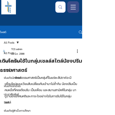
โพสต์
All Posts
TCS admin
All Posts
22 มี.ค. 2566
เติบโตรับใช้ในกลุ่มเซลล์สไตล์น้องปริม
จากใจเลขาธิการ
ธรรมศาสตร์
การเงิน
	เซลล์ธรรมศาสตร์เป็นกลุ่มที่ในแต่ละสัปดาห์จะมี
พันธกิจนักศึกษา
เพื่อนใหม่หมุนเวียนสับเปลี่ยนกันเข้ามาไม่ซ้ำกัน น้องปริมเป็น
พันธกิจนักเรียน
คนหนึ่งที่คอยต้อนรับ เป็นเพื่อน และสมานสามัคคีในกลุ่ม มา
ประชาสัมพันธ์
ดูว่าน้องมีทัศนคติและภาระใจอย่างไรในการรับใช้ในกลุ่ม
เซลล์
Staff
พันธกิจผู้สำเร็จการศึกษา