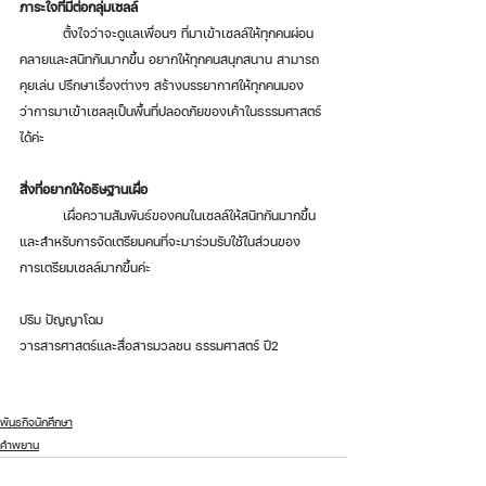
ภาระใจที่มีต่อกลุ่มเซลล์
	ตั้งใจว่าจะดูแลเพื่อนๆ ที่มาเข้าเซลล์ให้ทุกคนผ่อน
คลายและสนิทกันมากขึ้น อยากให้ทุกคนสนุกสนาน สามารถ
คุยเล่น ปรึกษาเรื่องต่างๆ สร้างบรรยากาศให้ทุกคนมอง
ว่าการมาเข้าเซลลฺเป็นพื้นที่ปลอดภัยของเค้าในธรรมศาสตร์
ได้ค่ะ
สิ่งที่อยากให้อธิษฐานเผื่อ
	เผื่อความสัมพันธ์ของคนในเซลล์ให้สนิทกันมากขึ้น 
และสำหรับการจัดเตรียมคนที่จะมาร่วมรับใช้ในส่วนของ
การเตรียมเซลล์มากขึ้นค่ะ
ปริม ปัญญาโฉม
วารสารศาสตร์และสื่อสารมวลชน ธรรมศาสตร์ ปี2
พันธกิจนักศึกษา
คำพยาน