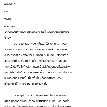
รวมพันธกิจ
ค่าย
คำพยาน
EARC2024
จากการรับใช้ในกลุ่มเซลล์เราเติบโตขึ้นจากเทอมก่อนยังไง
บ้าง?
	อย่างแรกเลย พระเจ้าให้เราได้เจอคนหลากหลา
ยมากๆ ผ่านการเข้าเซลล์ มีทั้งคนที่เป็นคริสเตียนแต่มาจาก
คนละคริสตจักร ทั้งคนที่ไม่เป็นคริสเตียนแต่สนใจเรื่องราว
ของคริสเตียน ซึ่งแต่ละคนก็มาพร้อมกับเรื่องราวของตัว
เอง เมื่อได้ฟังสิ่งที่แต่ละคนแชร์จึงได้เห็นมุมมองที่แตกต่าง 
และทำให้ได้ฝึกทำความเข้าใจคนอื่นมากขึ้น รวมถึงได้ฝึกแบ่ง
ปันพระคัมภีร์บ่อยขึ้น เป็นพื้นที่ให้ได้ลองใช้ความคิด
สร้างสรรค์ในการคิดกิจกรรมต่างๆ ค่ะ
	ตอนนี้รู้สึกว่าตัวเองกำลังค่อยๆ โตขึ้นผ่านการเข้า
เซลล์ นอกจากที่พระเจ้าสอนให้เข้าหาคนใหม่ๆ แล้ว อีกสิ่ง
หนึ่งที่พระเจ้าสอนคือ พระเจ้ากำลังทำงานผ่านชีวิตของเรา