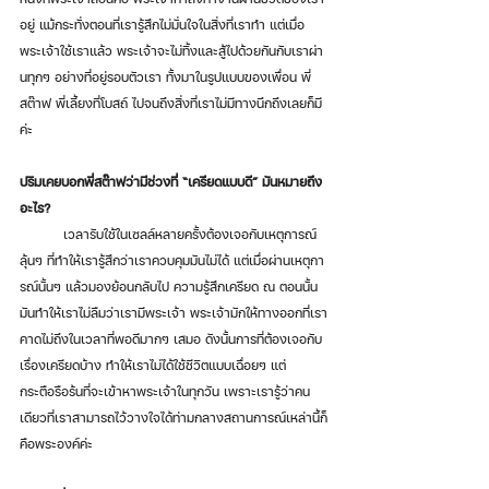
อยู่ แม้กระทั่งตอนที่เรารู้สึกไม่มั่นใจในสิ่งที่เราทำ แต่เมื่อ
พระเจ้าใช้เราแล้ว พระเจ้าจะไม่ทิ้งและสู้ไปด้วยกันกับเราผ่า
นทุกๆ อย่างที่อยู่รอบตัวเรา ทั้งมาในรูปแบบของเพื่อน พี่
สต๊าฟ พี่เลี้ยงที่โบสถ์ ไปจนถึงสิ่งที่เราไม่มีทางนึกถึงเลยก็มี
ค่ะ
ปริมเคยบอกพี่สต๊าฟว่ามีช่วงที่ “เครียดแบบดี” มันหมายถึง
อะไร?
	เวลารับใช้ในเซลล์หลายครั้งต้องเจอกับเหตุการณ์
ลุ้นๆ ที่ทำให้เรารู้สึกว่าเราควบคุมมันไม่ได้ แต่เมื่อผ่านเหตุกา
รณ์นั้นๆ แล้วมองย้อนกลับไป ความรู้สึกเครียด ณ ตอนนั้น 
มันทำให้เราไม่ลืมว่าเรามีพระเจ้า พระเจ้ามักให้ทางออกที่เรา
คาดไม่ถึงในเวลาที่พอดีมากๆ เสมอ ดังนั้นการที่ต้องเจอกับ
เรื่องเครียดบ้าง ทำให้เราไม่ได้ใช้ชีวิตแบบเฉื่อยๆ แต่
กระตือรือร้นที่จะเข้าหาพระเจ้าในทุกวัน เพราะเรารู้ว่าคน
เดียวที่เราสามารถไว้วางใจได้ท่ามกลางสถานการณ์เหล่านี้ก็
คือพระองค์ค่ะ