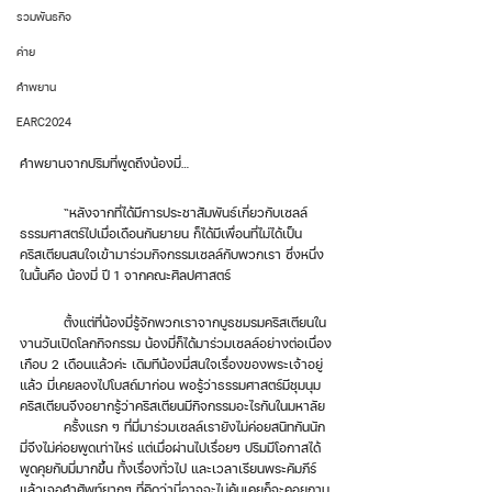
รวมพันธกิจ
ค่าย
คำพยาน
EARC2024
คำพยานจากปริมที่พูดถึงน้องมี่…
	“หลังจากที่ได้มีการประชาสัมพันธ์เกี่ยวกับเซลล์
ธรรมศาสตร์ไปเมื่อเดือนกันยายน ก็ได้มีเพื่อนที่ไม่ได้เป็น
คริสเตียนสนใจเข้ามาร่วมกิจกรรมเซลล์กับพวกเรา ซึ่งหนึ่ง
ในนั้นคือ น้องมี่ ปี 1 จากคณะศิลปศาสตร์ 
	ตั้งแต่ที่น้องมี่รู้จักพวกเราจากบูธชมรมคริสเตียนใน
งานวันเปิดโลกกิจกรรม น้องมี่ก็ได้มาร่วมเซลล์อย่างต่อเนื่อง
เกือบ 2 เดือนแล้วค่ะ เดิมทีน้องมี่สนใจเรื่องของพระเจ้าอยู่
แล้ว มี่เคยลองไปโบสถ์มาก่อน พอรู้ว่าธรรมศาสตร์มีชุมนุม
คริสเตียนจึงอยากรู้ว่าคริสเตียนมีกิจกรรมอะไรกันในมหาลัย 
	ครั้งแรก ๆ ที่มี่มาร่วมเซลล์เรายังไม่ค่อยสนิทกันนัก 
มี่จึงไม่ค่อยพูดเท่าไหร่ แต่เมื่อผ่านไปเรื่อยๆ ปริมมีโอกาสได้
พูดคุยกับมี่มากขึ้น ทั้งเรื่องทั่วไป และเวลาเรียนพระคัมภีร์
แล้วเจอคำศัพท์ยากๆ ที่คิดว่ามี่อาจจะไม่คุ้นเคยก็จะคอยถาม