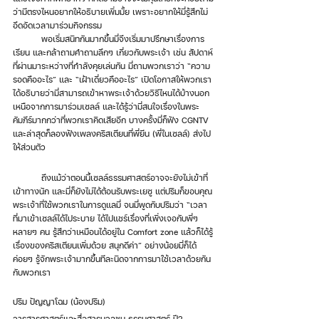
ว่ามีตรงไหนอยากให้อธิบายเพิ่มมั้ย เพราะอยากให้มี่รู้สึกไม่
อึดอัดเวลามาร่วมกิจกรรม 
	พอเริ่มสนิทกันมากขึ้นมี่จึงเริ่มมาปรึกษาเรื่องการ
เรียน และกล้าถามคำถามลึกๆ เกี่ยวกับพระเจ้า เช่น สัปดาห์
ที่ผ่านมาระหว่างที่กำลังคุยเล่นกัน มี่ถามพวกเราว่า “ความ
รอดคืออะไร” และ “เฝ้าเดี่ยวคืออะไร” เปิดโอกาสให้พวกเรา
ได้อธิบายว่ามี่สามารถเข้าหาพระเจ้าด้วยวิธีไหนได้บ้างนอก
เหนือจากการมาร่วมเซลล์ และได้รู้ว่ามี่สนใจเรื่องในพระ
คัมภีร์มากกว่าที่พวกเราคิดเสียอีก บางครั้งมี่ก็ฟัง CGNTV 
และล่าสุดก็ลองฟังเพลงคริสเตียนที่พี่ยีน (พี่ในเซลล์) ส่งไป
ให้ส่วนตัว
	ถึงแม้ว่าตอนนี้เซลล์ธรรมศาสตร์อาจจะยังไม่เข้าที่
เข้าทางนัก และมี่ก็ยังไม่ได้ต้อนรับพระเยซู แต่ปริมก็ขอบคุณ
พระเจ้าที่ใช้พวกเราในการดูแลมี่ จนมี่พูดกับปริมว่า “เวลา
ที่มาเข้าเซลล์ได้ไประบาย ได้ไปแชร์เรื่องที่เพิ่งเจอกับพี่ๆ 
หลายๆ คน รู้สึกว่าเหมือนได้อยู่ใน Comfort zone แล้วก็ได้รู้
เรื่องของคริสเตียนเพิ่มด้วย สนุกดีค่า” อย่างน้อยมี่ก็ได้
ค่อยๆ รู้จักพระเจ้ามากขึ้นทีละนิดจากการมาใช้เวลาด้วยกัน
กับพวกเรา
ปริม ปัญญาโฉม (น้องปริม)
วารสารศาสตร์และสื่อสารมวลชน ธรรมศาสตร์ ปี2