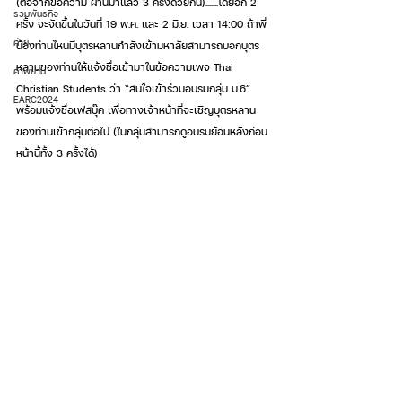
(ต่อจากข้อความ ผ่านมาแล้ว 3 ครั้งด้วยกัน).......โดยอีก 2 
รวมพันธกิจ
ครั้ง จะจัดขึ้นในวันที่ 19 พ.ค. และ 2 มิ.ย. เวลา 14:00 ถ้าพี่
ค่าย
น้องท่านไหนมีบุตรหลานกำลังเข้ามหาลัยสามารถบอกบุตร
หลานของท่านให้แจ้งชื่อเข้ามาในข้อความเพจ Thai 
คำพยาน
Christian Students ว่า “สนใจเข้าร่วมอบรมกลุ่ม ม.6” 
EARC2024
พร้อมแจ้งชื่อเฟสบุ๊ค เพื่อทางเจ้าหน้าที่จะเชิญบุตรหลาน
ของท่านเข้ากลุ่มต่อไป (ในกลุ่มสามารถดูอบรมย้อนหลังก่อน
หน้านี้ทั้ง 3 ครั้งได้)