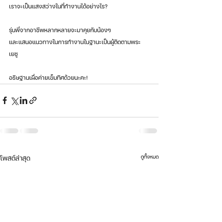
เราจะเป็นแสงสว่างในที่ทำงานได้อย่างไร?
รุ่นพี่จากอาชีพหลากหลายจะมาคุยกับน้องๆ
และแสนอแนวทางในการทำงานในฐานะเป็นผู้ติดตามพระ
เยซู 
อธิษฐานเผื่อค่ายเข็มทิศด้วยนะคะ!
ดูทั้งหมด
โพสต์ล่าสุด