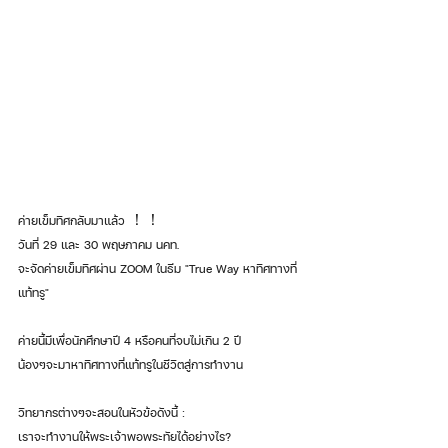
ค่ายเข็มทิศกลับมาแล้ว ！！ 
วันที่ 29 และ 30 พฤษภาคม นคท.
จะจัดค่ายเข็มทิศผ่าน ZOOM ในธีม "True Way หาทิศทางที่
แท้ทรู" 
ค่ายนี้มีเพื่อนักศึกษาปี 4 หรือคนที่จบไม่เกิน 2 ปี 
น้องๆจะมาหาทิศทางที่แท้ทรูในชีวิตสู่การทำงาน 
วิทยากรต่างๆจะสอนในหัวข้อดังนี้ : 
เราจะทำงานให้พระเจ้าพอพระทัยได้อย่างไร?