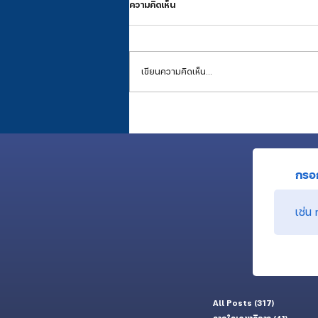
ความคิดเห็น
เขียนความคิดเห็น…
เสียงในหัวของคนปลูกป่า (พี่สต๊าฟ) ที่
อยากให้ดังไปถึงต้นกล้า (น้องนักศึกษา
กรอก
All Posts
(317)
317 กระทู้