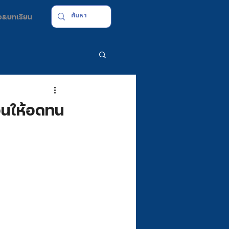
มือ&บทเรียน
อนให้อดทน