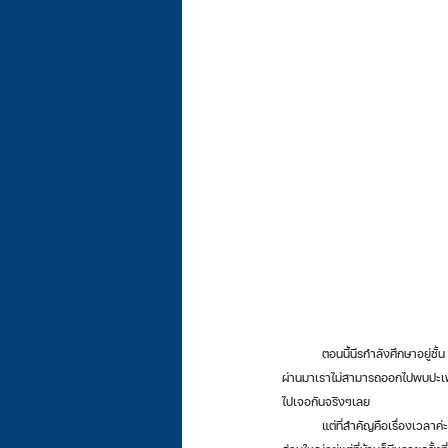
	ตอนนี้นีรกำลังศึกษาอยู่ชั้น ม.6 ค่ะ สถานการณ์ในตอนนี้มีหลายอย่างมากๆที่ต่างไปจากสถานการณ์ปกติทำให้เราต้องปรับตัวเยอะมาก หลายเดือนที่
ผ่านมาเราไม่สามารถออกไปพบปะเพื่อ
ไปเจอกันจริงๆเลย 
	แต่ที่สำคัญคือเรื่องเวลาค่ะ ในช่วงนี้เราไม่ต้องออกไปเสียเวลากับการเดินทางนานๆทำให้นีรมีเวลาในการทำอย่างอื่นเพิ่มขึ้นเยอะมาก การที่เราใช้เวลา