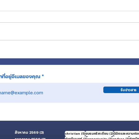
55 ปี นคท.ยืนหยัดท่ามกลางเสียงเรียก
ต้นแบบ
ที่ว่างเปล่า สู่พระพรที่อิ่มใจ
ของ น
ที่อยู่อีเมลของคุณ
รับข่าวสาร
สิงหาคม 2569
(3)
3 กระทู้
5 กระทู้
2 กระทู้
christian
(5)
ชมรมคริสเตียน
(2)
นิมิตและความต่อเ
1 กระทู้
1 กระทู้
1 กระทู้
ค่ายซัมเมอร์
(1)
opportunity
(1)
endure
(1)
ค่ายนั