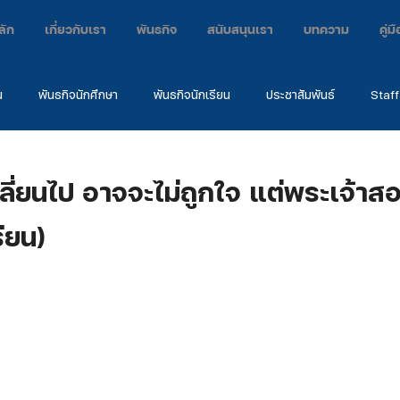
ลัก
เกี่ยวกับเรา
พันธกิจ
สนับสนุนเรา
บทความ
คู่
น
พันธกิจนักศึกษา
พันธกิจนักเรียน
ประชาสัมพันธ์
Staff
กิจ
ค่าย
คำพยาน
EARC2024
ลี่ยนไป อาจจะไม่ถูกใจ แต่พระเจ้าส
ียน)