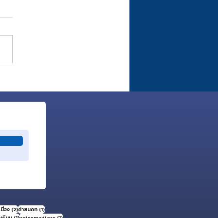
แห่งรากสู่รุ่น
คท.อ.ทองหล่อ วงศ์กำชัย
2 กระทู้
1 กระทู้
นื่อง
(2)
ค่ายนคท
(1)
1 กระทู้
1 กระทู้
กเรียน
(1)
voicematters
(1)