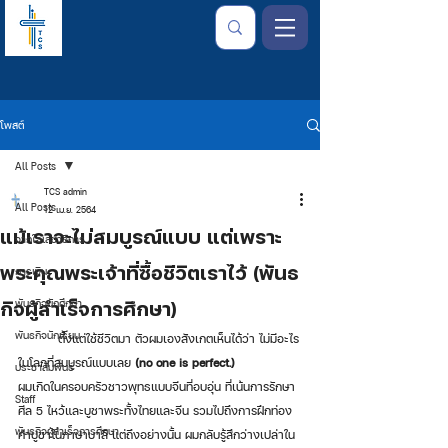
โพสต์
All Posts
TCS admin
All Posts
12 เม.ย. 2564
แม้เราจะไม่สมบูรณ์แบบ แต่เพราะ
จากใจเลขาธิการ
พระคุณพระเจ้าที่ซื้อชีวิตเราไว้ (พันธ
การเงิน
กิจผู้สำเร็จการศึกษา)
พันธกิจนักศึกษา
พันธกิจนักเรียน
	ตั้งแต่ใช้ชีวิตมา ตัวผมเองสังเกตเห็นได้ว่า ไม่มีอะไร
ในโลกที่สมบูรณ์แบบเลย 
(no one is perfect.)
ประชาสัมพันธ์
ผมเกิดในครอบครัวชาวพุทธแบบจีนที่อบอุ่น ที่เน้นการรักษา
Staff
ศีล 5 ไหว้และบูชาพระทั้งไทยและจีน รวมไปถึงการฝึกท่อง
พันธกิจผู้สำเร็จการศึกษา
คำบูชาในภาษาบาลี แต่ถึงอย่างนั้น ผมกลับรู้สึกว่างเปล่าใน