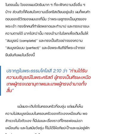
ในตอนนั้น ใจของผมเปิดรับมาก ๆ ที่จะฟังความเชื่ออื่น ๆ 
บ้าง ส่วนตัวก็คือสนใจความเชื่อคริสเตียนอยู่แล้ว ผมก็พบคำ
ตอบของชีวิตของผมเองที่นั่น ว่าพระเยซูทรงเป็นบุตรของ
พระเจ้า ทรงรักคนที่ทำผิดพลาดและทำบาป และทรงเอาชนะ
ความตายได้ มากไปกว่านั้น ทรงเข้ามาในโลกเพื่อเติมเต็มให้ 
“สมบูรณ์ (complete)” และทรงเป็นตัวอย่างของความ 
“สมบูรณ์แบบ (perfect)” และข้อพระคัมภีร์ที่พระเจ้าทรง
ยืนยันกับผมในเรื่องนี้ 
ปรากฏในพระธรรมโคโลสี 2:10 ว่า “
ท่านได้รับ
ความบริบูรณ์ในพระคริสต์ ผู้ทรงเป็นศีรษะเหนือ
เทพผู้ทรงเดชานุภาพและเทพผู้ทรงอำนาจทั้ง
สิ้น
”
	แม้ผมจะเติบโตในครอบครัวที่อบอุ่น แต่ผมก็เห็น
ความไม่สมบูรณ์แบบในครอบครัวของตัวเองเหมือนกัน พอ
สำรวจในใจตัวเอง ก็มีปมและเรื่องราวที่โกรธพ่อแม่เรา
เหมือนกัน และในสมัยวัยรุ่น ก็ไม่ได้ให้อภัยปะป๊าและแม่อยู่พัก