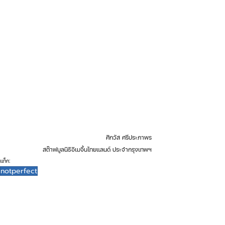
ศิกวัส ศรีประภาพร
สต๊าฟมูลนิธิอิเมจิ้นไทยแลนด์ ประจำกรุงเทพฯ
แท็ก:
notperfect
พันธกิจผู้สำเร็จการศึกษา