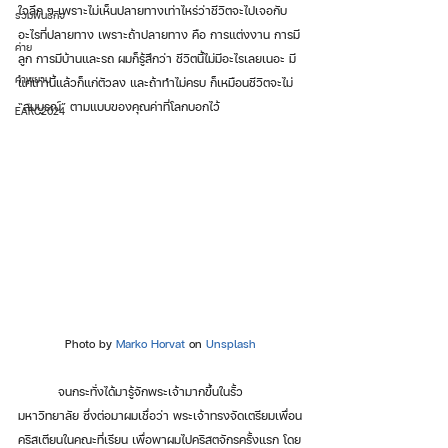
ใจลึก ๆ เพราะไม่เห็นปลายทางเท่าไหร่ว่าชีวิตจะไปเจอกับ
รวมพันธกิจ
อะไรที่ปลายทาง เพราะถ้าปลายทาง คือ การแต่งงาน การมี
ค่าย
ลูก การมีบ้านและรถ ผมก็รู้สึกว่า ชีวิตนี้ไม่มีอะไรเลยเนอะ มี
คำพยาน
แค่เท่านี้แล้วก็แก่ตัวลง และถ้าทำไม่ครบ ก็เหมือนชีวิตจะไม่ 
“สมบูรณ์” ตามแบบของคุณค่าที่โลกบอกไว้
EARC2024
Photo by 
Marko Horvat
 on 
Unsplash
	จนกระทั่งได้มารู้จักพระเจ้ามากขึ้นในรั้ว
มหาวิทยาลัย ซึ่งต่อมาผมเชื่อว่า พระเจ้าทรงจัดเตรียมเพื่อน
คริสเตียนในคณะที่เรียน เพื่อพาผมไปคริสตจักรครั้งแรก โดย