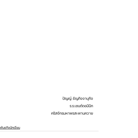
ปัญญ์ ธัญกิจจานุกิจ
ร.ร.เซนต์ดอมินิก
คริสจักรมหาพรสะพานควาย
พันธกิจนักเรียน