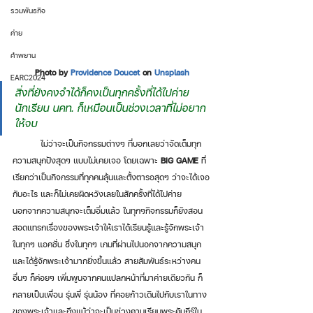
รวมพันธกิจ
ค่าย
คำพยาน
Photo by 
Providence Doucet
 on 
Unsplash
EARC2024
สิ่งที่ยังคงจำได้ก็คงเป็นทุกครั้งที่ได้ไปค่าย
นักเรียน นคท. ก็เหมือนเป็นช่วงเวลาที่ไม่อยาก
ให้จบ 
	ไม่ว่าจะเป็นกิจกรรมต่างๆ ที่บอกเลยว่าจัดเต็มทุก
ความสนุกปังสุดๆ แบบไม่เคยเจอ โดยเฉพาะ 
BIG GAME
 ที่
เรียกว่าเป็นกิจกรรมที่ทุกคนลุ้นและตั้งตารอสุดๆ ว่าจะได้เจอ
กับอะไร และก็ไม่เคยผิดหวังเลยในสักครั้งที่ได้ไปค่าย 
นอกจากความสนุกจะเต็มอิ่มแล้ว ในทุกๆกิจกรรมก็ยังสอน
สอดแทรกเรื่องของพระเจ้าให้เราได้เรียนรู้และรู้จักพระเจ้า
ในทุกๆ แอคชั่น ซึ่งในทุกๆ เกมที่ผ่านไปนอกจากความสนุก
และได้รู้จักพระเจ้ามากยิ่งขึ้นแล้ว สายสัมพันธ์ระหว่างคน
อื่นๆ ก็ค่อยๆ เพิ่มพูนจากคนแปลกหน้าที่มาค่ายเดียวกัน ก็
กลายเป็นเพื่อน รุ่นพี่ รุ่นน้อง ที่คอยก้าวเดินไปกับเราในทาง
ของพระเจ้าและถึงแม้ว่าจะเป็นช่วงคาบเรียนพระคัมภีร์ใน