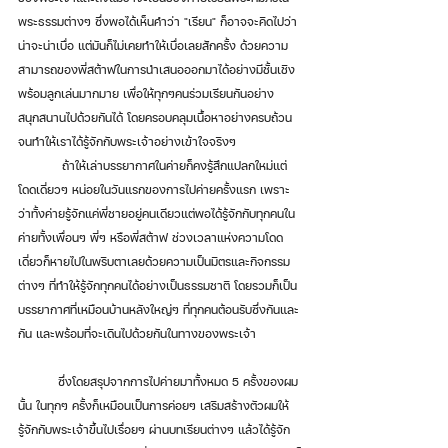
พระธรรมต่างๆ ซึ่งพอได้เห็นคำว่า "เรียน" ก็อาจจะคิดไปว่า
น่าจะน่าเบื่อ แต่มันก็ไม่เคยทำให้เบื่อเลยสักครั้ง ด้วยความ
สามารถของพี่สต้าฟในการนำเสนอออกมาได้อย่างมีชั้นเชิง
พร้อมลูกเล่นมากมาย เพื่อให้ทุกๆคนร่วมเรียนกันอย่าง
สนุกสนานไปด้วยกันได้ โดยครอบคลุมเนื้อหาอย่างครบถ้วน
จนทำให้เราได้รู้จักกับพระเจ้าอย่างเข้าใจจริงๆ
	 ถ้าให้เล่าบรรยากาศในค่ายก็คงรู้สึกแปลกใหม่แต่
โดดเดี่ยวๆ หน่อยในวันแรกของการไปค่ายครั้งแรก เพราะ
ว่าทั้งค่ายรู้จักแค่พี่ชายอยู่คนเดียวแต่พอได้รู้จักกับทุกคนใน
ค่ายทั้งเพื่อนๆ พี่ๆ หรือพี่สต้าฟ ช่วงเวลาแห่งความโดด
เดี่ยวก็หายไปในพริบตาเลยด้วยความเป็นมิตรและกิจกรรม
ต่างๆ ที่ทำให้รู้จักทุกคนได้อย่างเป็นธรรมชาติ โดยรวมก็เป็น
บรรยากาศที่เหมือนบ้านหลังใหญ่ๆ ที่ทุกคนต้อนรับซึ่งกันและ
กัน และพร้อมที่จะเดินไปด้วยกันในทางของพระเจ้า
	ซึ่งโดยสรุปจากการไปค่ายมาทั้งหมด 5 ครั้งของผม
นั้น ในทุกๆ ครั้งก็เหมือนเป็นการค่อยๆ เสริมสร้างตัวผมให้
รู้จักกับพระเจ้าขึ้นไปเรื่อยๆ ผ่านบทเรียนต่างๆ แล้วได้รู้จัก