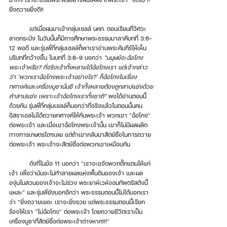
ยิ่งถวายยิ่งดี!!
	แต่เมื่อผมมาเข้ากลุ่มเซลล์ นคท. ตอนเรียนที่วิศวะ 
ลาดกระบัง ในวันนั้นก็มีการศึกษาพระธรรมมาลาคีบทที่ 3:6-
12 พอดี และรุ่นพี่ที่กลุ่มเซลล์ก็พาเราอ่านพระคัมภีร์ให้เห็น
บริบทที่กว้างขึ้น ในบทที่ 3:8-9 บอกว่า 
“มนุษย์จะฉ้อโกง
พระเจ้าหรือ? ที่จริงเจ้าทั้งหลายได้ฉ้อโกงเรา แต่เจ้ากล่าว
ว่า ‘พวกเราฉ้อโกงพระเจ้าอย่างไร?’ ก็ฉ้อโกงในเรื่อง
ทศางค์และเครื่องบูชานั่นซี เจ้าทั้งหลายต้องถูกสาปแช่งด้วย
คำสาปแช่ง เพราะเจ้าฉ้อโกงเราทั้งชาติ”
 พอได้อ่านตอนนี้
ด้วยกัน รุ่นพี่ที่กลุ่มเซลล์ก็บอกว่าที่จริงแล้วในตอนนั้นคน
อิสราเอลไม่ได้ถวายทศางค์ให้กับพระเจ้า พวกเขา “ฉ้อโกง” 
ต่อพระเจ้า และเมื่อเขาฉ้อโกงพระเจ้านั้น เขาก็ไม่มีผลผลิต
ทางการเกษตรใดๆเลย แต่ถ้าเขากลับมาสัตย์ซื่อในการถวาย
ต่อพระเจ้า พระเจ้าจะสัตย์ซื่อต่อพวกเขาเหมือนกัน 
	ดังที่ในข้อ 11 บอกว่า “เราจะขจัดพวกตั๊กแตนให้แก่
เจ้า เพื่อว่ามันจะไม่ทำลายผลแห่งพื้นดินของเจ้า และผล
องุ่นในสวนของเจ้าจะไม่ร่วง พระยาห์เวห์จอมทัพตรัสดังนี้
แหละ” และรุ่นพี่ยังบอกอีกว่า พระธรรมตอนนี้ไม่ได้บอกเรา
ว่า “ยิ่งถวายเยอะ เราจะยิ่งรวย แต่พระธรรมตอนนี้เรียก
ร้องให้เรา “ไม่ฉ้อโกง” ต่อพระเจ้า โดยถวายชีวิตเราเป็น
เครื่องบูชาที่สัตย์ซื่อต่อพระเจ้าต่างหาก!!!” 