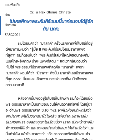
รวมพันธกิจ
Cr.Tu Rex Gloriæ Christe
ค่าย
ไม่เคยศึกษาพระคัมภีร์แบบนี้มาก่อนจนได้รู้จัก
คำพยาน
กับ นคท.
EARC2024
	ผมได้ยินคำว่า “มาลาคี” ครั้งแรกจากพี่ที่โบสถ์ที่อยู่
ดีๆมาถามผมว่า “รู้มั้ย !! พระคัมภีร์เล่มไหนมีราคาแพง
ที่สุด?” ผมก็ตอบไปว่า “พระคัมภีร์เล่มที่ใหญ่ๆขอบทองที่มี
แปลไทย-อังกฤษ น่าจะแพงที่สุดนะ” แต่เขากลับตอบว่า 
“ไม่ใช่ พระธรรมที่มีราคาแพงที่สุดคือ “มาลาคี” เพราะ 
“มาลาคี” ผวนได้ว่า “มีราคา” ดังนั้น มาลาคีเลยมีราคาแพง
ที่สุด 555” นั่นแหละ คือความทรงจำแรกที่ผมนึกถึงพระ
ธรรมมาลาคี 
	หลังจากนั้นพออยู่ในโบสถ์ไปสักพัก ผมก็จะได้ยินชื่อ
พระธรรมมาลาคีเป็นบทเชิญชวนให้คนถวายทรัพย์ โดยผู้นำ
จะอ่านพระธรรมมาลาคี 3:10 
“พระยาห์เวห์จอมทัพตรัสว่า 
จงนำทศางค์เต็มขนาดมาไว้ในคลัง เพื่อว่าจะมีอาหารใน
นิเวศของเรา จงลองดูเราในเรื่องนี้ว่า เราจะเปิดหน้าต่างใน
ฟ้าสวรรค์ให้เจ้า และเทพรอย่างล้นไหลมาให้เจ้าหรือไม่”
 และ
นั่นทำให้ผมเข้าใจเอาเองว่า “ถ้าเราถวายทรัพย์ให้พระเจ้า
มากๆ เราจะได้รับพระพรอย่างล้นไหลจากพระเจ้า” จัดไป !! 