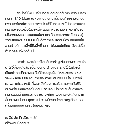
Cr. Pinterest 
	สิ่งนี้ทำให้ผมเปลี่ยนความคิดเกี่ยวกับพระธรรมมาลา
คีบทที่ 3:10 ไปเลย และมากยิ่งไปกว่านั้น มันทำให้ผมเปลี่ยน
ความคิดในวิธีการศึกษาพระคัมภีร์ไปด้วย เราไม่ควรอ่านพระ
คัมภีร์เพียงแค่ข้อใดข้อหนึ่ง แต่เราควรอ่านพระคัมภีร์โดยดู
บริบทของพระธรรมตอนนั้นๆ และศึกษาอย่างละเอียด จนรู้
ว่าผู้เขียนพระธรรมเล่มนั้นต้องการจะสื่อกับผู้อ่านในสมัยนั้น
ว่าอย่างไร และสิ่งนี้คือสิ่งที่ นคท. ได้สอนนักศึกษาตั้งแต่เริ่ม
พันธกิจจนถึงทุกวันนี้ 
	การอ่านพระคัมภีร์โดยค้นหาว่าผู้เขียนต้องการจะสื่อ
อะไรให้ผู้อ่านในสมัยนั้นก่อนที่จะนำมาประยุกต์ใช้ในสมัยนี้ 
เรียกว่าการศึกษาพระคัมภีร์แบบอุปนัย (Inductive Bible 
Study หรือ IBS) โดยการศึกษาพระคัมภีร์แบบนี้จะไม่ทำให้
เราพลาดไปจากเป้าที่พระเจ้าต้องการตรัสผ่านพระคัมภีร์
อย่างที่ผมเคยพลาดในตอนแรก และเมื่อเราเริ่มต้นอ่านพระ
คัมภีร์แบบนี้ ผมเชื่อเลยว่าเราจะศึกษาพระคัมภีร์ได้สนุกมาก
ขึ้นอย่างแน่นอน สุดท้ายนี้ ถ้าพี่น้องสนใจอยากรู้เรื่อง IBS 
เพิ่มเติมติดต่อ นคท. ได้เลยนะครับ
ชลวีร์ วัฒกีเจริญ (เปา)
สต๊าฟทีมนักศึกษา