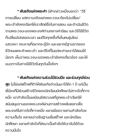
* พันธกิจแห่งพระคำ
 มีคำกล่าวหนึ่งบอกว่า “วิธี
การเปลี่ยน แต่ความจริงแห่งพระวจนะต้องไม่เปลี่ยน” 
พระเจ้ายังคงเรียกให้เราสัตย์ซื่อในการสอน และดำเนินชีวิต
ตามพระวจนะของพระองค์ท่ามกลางค่านิยม และวิธีใช้ชีวิต
ที่เปลี่ยนไปตลอดเวลา ผมดีใจทุกครั้งที่เห็นคนรุ่นใหม่
แสวงหา กระหายที่อยากจะรู้จัก และอยากมีฐานรากของ
ชีวิตบนพระคำพระเจ้า และดีใจที่ในแต่ละค่ายเราได้สอนให้
น้องๆ เห็นว่าพระวจนะของพระเจ้ายังคงเกี่ยวข้อง และให้
แนวทางในการใช้ชีวิตในทุกวันนี้จริงๆ 
* พันธกิจแห่งความร่วมไม้ร่วมมือ และร่วมทุกข์ร่วม
สุข
 ไม่ใช่แค่สต๊าฟที่ทำให้พันธกิจดำเนินมาได้อีก 1 ปี แต่เป็น
พี่น้องที่มีส่วนสร้างชีวิตของนักเรียนนักศึกษาไม่ทางใดก็ทาง
หนึ่ง เรากำลังเป็นเหมือนอิสราเอลที่ถูกพระเจ้าเรียกให้
สนับสนุนงานของพระเองค์ผ่านการสร้างพลับพลาเพื่อ
พระองค์ไม่ทางใดก็ทางหนึ่ง หลายมือถวายตามกำลังด้วย
ความเต็มใจ หลายเข่าอธิษฐานเผื่อสต๊าฟ และนักเรียน
นักศึกษา หลายกำลังใจที่ส่งมาเป็นกำลังให้เรารับใช้ด้วย
ความมั่นใจ 