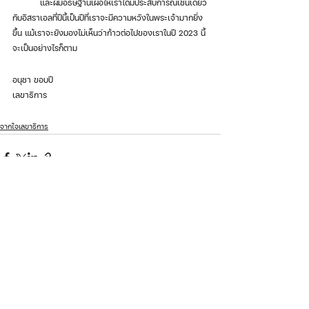
	และผมอธิษฐานเผื่อให้เราได้มีประสบการณ์เช่นเดียว
กับอิสราเอลที่ปีนี้เป็นปีที่เราจะมีความหวังในพระเจ้ามากยิ่ง
ขึ้น แม้เราจะยังมองไม่เห็นว่าก้าวต่อไปของเราในปี 2023 นี้
จะเป็นอย่างไรก็ตาม 
อนุชา ขอบปี 
เลขาธิการ
จากใจเลขาธิการ
ดูทั้งหมด
โพสต์ล่าสุด