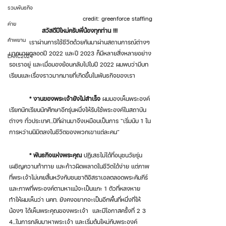
รวมพันธกิจ
credit: greenforce staffing
ค่าย
สวัสดีปีใหม่ครับพี่น้องทุกท่าน !!! 
คำพยาน
	เราผ่านการใช้ชีวิตด้วยกันมาผ่านสถานการณ์ต่างๆ 
มากมายตลอดปี 2022 และปี 2023 ก็มีหลายสิ่งหลายอย่าง
EARC2024
รอเราอยู่ และเมื่อมองย้อนกลับไปในปี 2022 ผมพบว่ามีบท
เรียนและเรื่องราวมากมายที่เกิดขึ้นในพันธกิจของเรา 
* งานของพระเจ้ายังไม่สำเร็จ
 ผมมองเห็นพระองค์
เรียกนักเรียนนักศึกษาอีกรุ่นหนึ่งให้รับใช้พระองค์ในสถาบัน
ต่างๆ ทั่วประเทศ...ปีที่ผ่านมาจึงเหมือนเป็นการ “เริ่มนับ 1 ใน
การหว่านนิมิตลงในชีวิตของพวกเขาแต่ละคน”
* พันธกิจแห่งพระคุณ
 ปฏิเสธไม่ได้ที่อนุชนวัยรุ่น
เผชิญความท้าทาย และก้าวผิดพลาดในชีวิตได้ง่าย แต่ภาพ
ที่พระเจ้าไม่เคยสิ้นหวังกับชนชาติอิสราเอลตลอดพระคัมภีร์ 
และภาพที่พระองค์ตามหาแม้จะเป็นแกะ 1 ตัวที่หลงหาย 
ทำให้ผมเห็นว่า นคท. ยังคงอยากจะเป็นอีกพื้นที่หนึ่งที่ให้
น้องๆ ได้เห็นพระคุณของพระเจ้า  และมีโอกาสครั้งที่ 2 3 
4...ในการกลับมาหาพระเจ้า และเริ่มต้นใหม่กับพระองค์