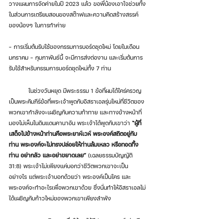
วางแผนการจัดค่ายในปี 2023 แล้ว ขอพี่น้องเอาใจช่วยทั้ง
ในส่วนการเตรียมสอนของสต๊าฟและความคิดสร้างสรรค์
ของน้องๆ ในการทำค่าย
- การเริ่มต้นรับใช้ของกรรมการบอร์ดชุดใหม่ โดยในเดือน
มกราคม - กุมภาพันธ์นี้ จะมีการส่งต่องาน และเริ่มต้นการ
รับใช้สำหรับกรรมการบอร์ดชุดใหม่ทั้ง 7 ท่าน 
	ในช่วงวันหยุด มีพระธรรม 1 ข้อที่ผมได้ใคร่ครวญ 
เป็นพระคัมภีร์ข้อที่พระเจ้าพูดกับอิสราเอลรุ่นใหม่ที่ชีวิตของ
พวกเขากำลังจะเผชิญกับความท้าทาย และทางข้างหน้าที่
มองไม่เห็นในดินแดนคานาอัน พระเจ้าได้พูดกับเขาว่า
 “ผู้ที่
เสด็จไปข้างหน้าท่านคือพระยาห์เวห์ พระองค์สถิตอยู่กับ
ท่าน พระองค์จะไม่ทรงปล่อยให้ท่านล้มเหลว หรือทอดทิ้ง
ท่าน อย่ากลัว และอย่าขยาดเลย”
 (เฉลยธรรมบัญญัติ 
31:8) พระเจ้าไม่เพียงแค่บอกว่าชีวิตพวกเขาจะเป็น
อย่างไร แต่พระเจ้าบอกด้วยว่า พระองค์เป็นใคร และ
พระองค์จะทำอะไรเพื่อพวกเขาด้วย ซึ่งนั่นทำให้อิสราเอลไม่
ได้เผชิญกับก้าวใหม่ของพวกเขาเพียงลำพัง  