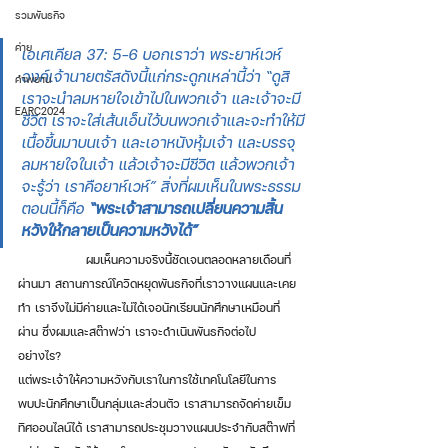
รวมพันธกิจ
ค่าย
เอเศเคียล 37: 5-6 บอกเราว่า พระยาห์เวห์
องค์เจ้านายตรัสดังนี้แก่กระดูกเหล่านี้ว่า
 “
ดูสิ 
คำพยาน
เราจะนำลมหายใจเข้าไปในพวกเจ้า และเจ้าจะมี
EARC2024
ชีวิต เราจะใส่เส้นเอ็นไว้บนพวกเจ้าและจะทำให้มี
เนื้อขึ้นมาบนเจ้า และเอาหนังหุ้มเจ้า และบรรจุ
ลมหายใจในเจ้า แล้วเจ้าจะมีชีวิต แล้วพวกเจ้า
จะรู้ว่า เราคือยาห์เวห์
”
 สิ่งที่ผมเห็นในพระธรรม
ตอนนี้ก็คือ 
“พระเจ้าสามารถเปลี่ยนความสิ้น
หวังให้กลายเป็นความหวังได้”
                 ผมเห็นความจริงนี้ชัดเจนตลอดหลายเดือนที่
ผ่านมา สถานการณ์โควิดหยุดพันธกิจที่เราวางแผนและเคย
ทำ เราจึงไม่มีค่ายและไม่ได้เจอนักเรียนนักศึกษาเหมือนที่
ผ่าน ซึ่งผมและสต๊าฟว่า เราจะดำเนินพันธกิจต่อไป
อย่างไร? 
แต่พระเจ้าให้ความหวังกับเราในการใช้เทคโนโลยีในการ
พบปะนักศึกษาเป็นกลุ่มและส่วนตัว เราสามารถจัดค่ายเข็ม
ทิศออนไลน์ได้ เราสามารถประชุมวางแผนประจำกับสต๊าฟที่