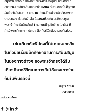
อยู่ต่างจังหวัดได้ และโดยเฉพาะการประชุมสัมนานักศึกษา
คริสเตียนเอเชียตะวันออก หรือ 
EARC
 ที่เรายกเลิกไปก็ถูกจัด
ขึ้นอีกครั้งในวันที่ 
17
 และ 
18 
เดือนนี้โดยมีกลุ่มนักศึกษาจาก
บางประเทศร่วมกันจัดขึ้น ในขณะเดียวกัน ผมก็ขอบคุณ
พระเจ้าที่เรามีสต๊าฟใหม่ 
1
 คน และมีคุนอิทธิกร (อาร์ม) ที่
สำเร็จการศึกษาจากประเทศสิงคโปร์ได้กลับมาร่วมทีมกับเรา 
       เช่นเดียวกับพี่น้องที่ไม่เคยหมดหวัง
ในตัวนักเรียนนักศึกษาผ่านการสนับสนุน
ในช่องทางต่างๆ ขอพระเจ้าทรงได้รับ
เกียรติจากชีวิตและการรับใช้ของเราร่วม
กันในพันธกิจนี้  
อนุชา ขอบปี 
เลขาธิการ 
จากใจเลขาธิการ