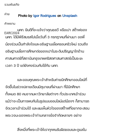
รวมพันธกิจ
ค่าย
Photo by 
Igor Rodrigues
 on 
Unsplash
คำพยาน
	นคท. ยินดีที่จะแจ้งว่าคุณชลวี หรือเปา สต๊าฟของ 
EARC2024
นคท. ได้มีพิธีสมรสไปเมื่อวันที่ 3 กรกฎาคมที่ผ่านมา ขอพี่
น้องร่วมเป็นกำลังใจและอธิษฐานเผื่อครอบครัวใหม่ รวมถึง
อธิษฐานเผื่อการศึกษาต่อของเปาในระดับปริญญาโทด้าน
ศาสนศาตร์ที่สถาบันกรุงเทพคริสตศาสนศาสตร์เป็นระยะ
เวลา 3 ปี แต่ยังคงร่วมกับใช้กับ นคท. 
	และขอบคุณพระเจ้าสำหรับค่ายนักศึกษาออนไลน์ที่
จัดขึ้นในช่วงปลายเดือนมิถุนายนที่ผ่านมา ที่มีนักศึกษา
ทั้งหมด 80 คนจากมหาวิทยาลัยต่างๆ ทั่วประเทศเข้าร่วม 
แม้ว่าจะเป็นการพบกันในรูปแบบออนไลน์แต่น้องๆ ก็สามารถ
จัดเวลาเข้าร่วมได้ และผมเห็นหัวใจของสต๊าฟที่อยากจะสอน
พระวจนะของพระเจ้าท่ามกลางข้อจำกัดหลายๆ อย่าง 
	สิ่งหนึ่งที่พระเจ้าให้เราทุกคนรับผิดชอบและดูแลใน