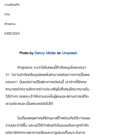
รวมพันธกิจ
ค่าย
คำพยาน
EARC2024
Photo by 
Denny Müller
 on 
Unsplash
	คำพูดของ อ.เปาโลในตอนนี้กำลังหนุนใจพวกเรา
ว่า “ความจำกัดหรืออุปสรรคไม่สามารถขัดขวางการเป็นพร
ของเรา” นั่นแปลว่าแม้ในสถาการณ์เช่นนี้ เราต่างก็ยังคง
สามารถนำความรักจากข่าวประเสริฐไปถึงคนอีกมากมายใน
วิธีต่างๆ ขอพระเจ้าให้เรามองเห็นผู้คนและสถานการณ์ที่จะ
เราแต่ละคนจะเป็นพระพรต่อไปได้ 
	ในเดือนพฤษภาคมที่ผ่านมาสต๊าฟร่วมกันได้วางแผน
งานประจำปีขึ้น และแม้วิธีทำพันธกิจในแบบเดิมจะถูกจำกัด 
แต่เรายังคงจะพยายามปรับและหารูปแบบที่เหมาะในการ