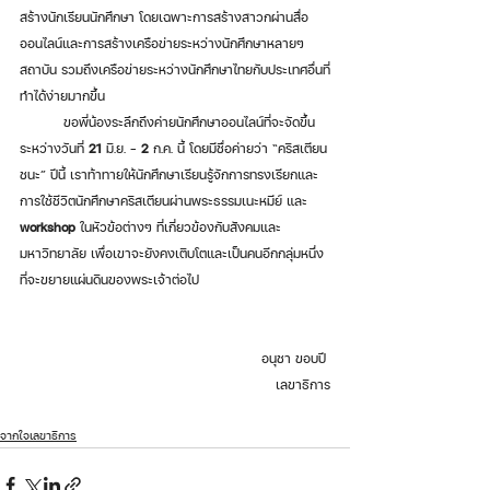
สร้างนักเรียนนักศึกษา โดยเฉพาะการสร้างสาวกผ่านสื่อ
ออนไลน์และการสร้างเครือข่ายระหว่างนักศึกษาหลายๆ 
สถาบัน รวมถึงเครือข่ายระหว่างนักศึกษาไทยกับประเทศอื่นที่
ทำได้ง่ายมากขึ้น 
	ขอพี่น้องระลึกถึงค่ายนักศึกษาออนไลน์ที่จะจัดขึ้น
ระหว่างวันที่ 
21
 มิ.ย. –
 2
 ก.ค. นี้ โดยมีชื่อค่ายว่า “คริสเตียน
ชนะ” ปีนี้ เราท้าทายให้นักศึกษาเรียนรู้จักการทรงเรียกและ
การใช้ชีวิตนักศึกษาคริสเตียนผ่านพระธรรมเนะหมีย์ และ 
workshop
 ในหัวข้อต่างๆ ที่เกี่ยวข้องกับสังคมและ
มหาวิทยาลัย เพื่อเขาจะยังคงเติบโตและเป็นคนอีกกลุ่มหนึ่ง
ที่จะขยายแผ่นดินของพระเจ้าต่อไป 
อนุชา ขอบปี 
เลขาธิการ
จากใจเลขาธิการ