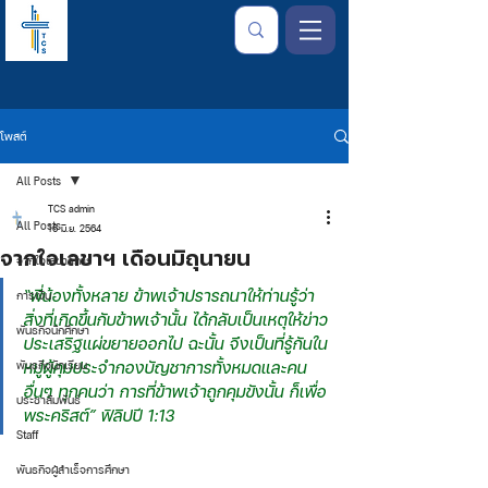
โพสต์
All Posts
TCS admin
All Posts
16 มิ.ย. 2564
จากใจเลขาฯ เดือนมิถุนายน
จากใจเลขาธิการ
“พี่น้องทั้งหลาย ข้าพเจ้าปรารถนาให้ท่านรู้ว่า 
การเงิน
สิ่งที่เกิดขึ้นกับข้าพเจ้านั้น ได้กลับเป็นเหตุให้ข่าว
พันธกิจนักศึกษา
ประเสริฐแผ่ขยายออกไป ฉะนั้น จึงเป็นที่รู้กันใน
พันธกิจนักเรียน
หมู่ผู้คุมประจำกองบัญชาการทั้งหมดและคน
อื่นๆ ทุกคนว่า การที่ข้าพเจ้าถูกคุมขังนั้น ก็เพื่อ
ประชาสัมพันธ์
พระคริสต์” ฟิลิปปี 1:13 
Staff
พันธกิจผู้สำเร็จการศึกษา