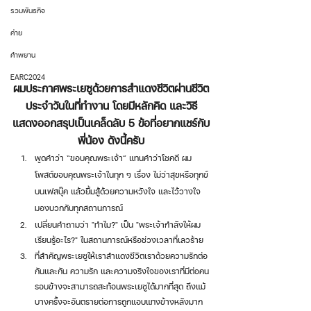
รวมพันธกิจ
ค่าย
คำพยาน
EARC2024
ผมประกาศพระเยซูด้วยการสำแดงชีวิตผ่านชีวิต
ประจำวันในที่ทำงาน โดยมีหลักคิด และวิธี
แสดงออกสรุปเป็นเคล็ดลับ 5 ข้อที่อยากแชร์กับ
พี่น้อง ดังนี้ครับ
พูดคำว่า “ขอบคุณพระเจ้า” แทนคำว่าโชคดี ผม
โพสต์ขอบคุณพระเจ้าในทุก ๆ เรื่อง ไม่ว่าสุขหรือทุกข์
บนเฟสบุ๊ค แล้วยิ้มสู้ด้วยความหวังใจ และไว้วางใจ 
มองบวกกับทุกสถานการณ์ 
เปลี่ยนคำถามว่า "ทำไม?" เป็น "พระเจ้ากำลังให้ผม
เรียนรู้อะไร?" ในสถานการณ์หรือช่วงเวลาที่เลวร้าย 
ที่สำคัญพระเยซูให้เราสำแดงชีวิตเราด้วยความรักต่อ
กันและกัน ความรัก และความจริงใจของเราที่มีต่อคน
รอบข้างจะสามารถสะท้อนพระเยซูได้มากที่สุด ถึงแม้
บางครั้งจะอันตรายต่อการถูกแอบแทงข้างหลังมาก