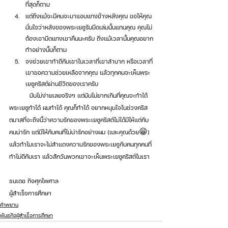
ที่สุดก็ตาม
แต่ถึงแม้จะมีคนจะมาแอบแทงข้างหลังคุณ ขอให้คุณ
มั่นใจว่าหลังของพระเยซูรับมีดเล่มนั้นแทนคุณ คุณไม่
ต้องเอามีดแทงเขาคืนนะครับ ถึงแม้เวลานั้นคุณอยาก
ทำอย่างนั้นก็ตาม 
จงช่วยเขาทำดีกับเขาในเวลาที่เขาลำบาก หรือเวลาที่
เขาขอความช่วยเหลือจากคุณ แล้วทุกคนจะเห็นพระ
เยซูคริสต์ผ่านชีวิตของเราครับ 
	มันไม่ง่ายเลยจริงๆ แต่มันไม่ยากเกินที่คุณจะทำได้ 
พระเยซูทำได้ ผมทำได้ คุณก็ทำได้ อยากหนุนใจในช่วงคริส
ตมาสที่จะถึงนี้ว่าความรักของพระเยซูคริสต์ไม่ได้มีให้แต่กับ
คนน่ารัก แต่มีให้กับคนที่ไม่น่ารักอย่างผม (และคุณด้วย😁) 
แล้วทำไมเราจะไม่สำแดงความรักของพระเยซูกับคนทุกคนที่
ทำไม่ดีกับเรา แล้วสักวันพวกเขาจะเห็นพระเยซูคริสต์ในเรา
ธนเดช กิจศุภไพศาล
ผู้สำเร็จการศึกษา
คำพยาน
พันธกิจผู้สำเร็จการศึกษา