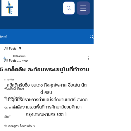
โพสต์
All Posts
TCS admin
All Posts
28 พ.ย. 2565
5 เคล็ดลับ สะท้อนพระเยซูในที่ทำงาน
จากใจเลขาธิการ
การเงิน
สวัสดีครับชื่อ ธนเดช กิจศุภไพศาล ชื่อเล่น นัต
พันธกิจนักศึกษา
ตี้ ครับ 
พันธกิจนักเรียน
ปัจจุบันรับราชการตำแหน่งศึกษานิเทศก์ สังกัด
สำนักงานเขตพื้นที่การศึกษามัธยมศึกษา
ประชาสัมพันธ์
กรุงเทพมหานคร เขต 1 
Staff
พันธกิจผู้สำเร็จการศึกษา