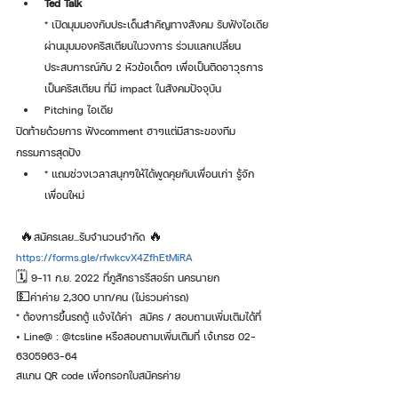
Ted Talk
* เปิดมุมมองกับประเด็นสำคัญทางสังคม รับฟังไอเดีย
ผ่านมุมมองคริสเตียนในวงการ ร่วมแลกเปลี่ยน
ประสบการณ์กับ 2 หัวข้อเด็ดๆ เพื่อเป็นติดอาวุธการ
เป็นคริสเตียน ที่มี impact ในสังคมปัจจุบัน
Pitching ไอเดีย
ปิดท้ายด้วยการ ฟังcomment ฮาๆแต่มีสาระของทีม
กรรมการสุดปัง
* แถมช่วงเวลาสนุกๆให้ได้พูดคุยกับเพื่อนเก่า รู้จัก
เพื่อนใหม่ 
 🔥สมัครเลย...รับจำนวนจำกัด 🔥
https://forms.gle/rfwkcvX4ZfhEtMiRA
🗓 9-11 ก.ย. 2022 ที่ภูสักธารรีสอร์ท นครนายก
💵ค่าค่าย 2,300 บาท/คน (ไม่รวมค่ารถ)
* ต้องการขึ้นรถตู้ แจ้งได้ค่า  สมัคร / สอบถามเพิ่มเติมได้ที่
• Line@ : @tcsline หรือสอบถามเพิ่มเติมที่ เจ้เกรซ 02-
6305963-64
สแกน QR code เพื่อกรอกใบสมัครค่าย 