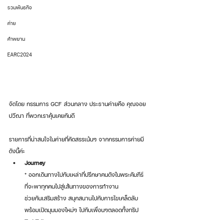
รวมพันธกิจ
ค่าย
คำพยาน
EARC2024
จัดโดย กรรมการ GCF ส่วนกลาง ประธานค่ายคือ คุณจอย 
ปวีณา ที่พวกเราคุ้นเคยกันดี 
รายการที่น่าสนใจในค่ายที่คัดสรรเน้นๆ จากกรรมการค่ายมี
ดังนี้ค่ะ 
Journey
* ออกเดินทางไปกับเหล่าที่ปรึกษาคนดังในพระคัมภีร์ 
ที่จะพาทุกคนไปสู่เส้นทางของการทำงาน
ช่วยกันเสริมสร้าง สนุกสนานไปกับการไขเคล็ดลับ 
พร้อมเปิดมุมมองใหม่ๆ ไปกับเพื่อนๆตลอดทั้งทริป