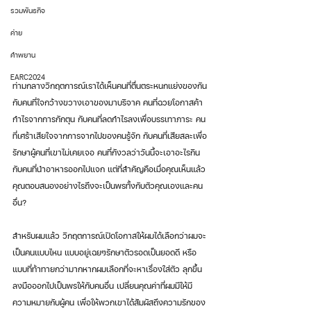
รวมพันธกิจ
ค่าย
คำพยาน
EARC2024
ท่ามกลางวิกฤตการณ์เราได้เห็นคนที่ตื่นตระหนกแย่งของกัน 
กับคนที่ใจกว้างขวางเอาของมาบริจาค คนที่ฉวยโอกาสค้า
กำไรจากการกักตุน กับคนที่ลดกำไรลงเพื่อบรรเทาภาระ คน
ที่เศร้าเสียใจจากการจากไปของคนรู้จัก กับคนที่เสียสละเพื่อ
รักษาผู้คนที่เขาไม่เคยเจอ คนที่กังวลว่าวันนี้จะเอาอะไรกิน 
กับคนที่นำอาหารออกไปแจก แต่ที่สำคัญคือเมื่อคุณเห็นแล้ว 
คุณตอบสนองอย่างไรถึงจะเป็นพรทั้งกับตัวคุณเองและคน
อื่น? 
สำหรับผมแล้ว วิกฤตการณ์เปิดโอกาสให้ผมได้เลือกว่าผมจะ
เป็นคนแบบไหน แบบอยู่เฉยๆรักษาตัวรอดเป็นยอดดี หรือ
แบบที่ท้าทายกว่ามากหากผมเลือกที่จะหาเรื่องใส่ตัว ลุกขึ้น
ลงมือออกไปเป็นพรให้กับคนอื่น เปลี่ยนคุณค่าที่ผมมีให้มี
ความหมายกับผู้คน เพื่อให้พวกเขาได้สัมผัสถึงความรักของ