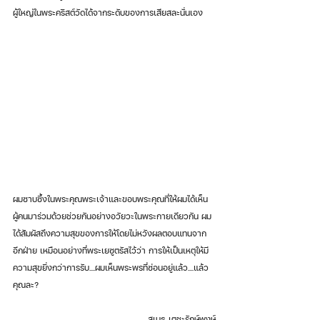
ผู้ใหญ่ในพระคริสต์วัดได้จากระดับของการเสียสละนั่นเอง
ผมซาบซึ้งในพระคุณพระเจ้าและขอบพระคุณที่ให้ผมได้เห็น
ผู้คนมาร่วมด้วยช่วยกันอย่างอวัยวะในพระกายเดียวกัน ผม
ได้สัมผัสถึงความสุขของการให้โดยไม่หวังผลตอบแทนจาก
อีกฝ่าย เหมือนอย่างที่พระเยซูตรัสไว้ว่า การให้เป็นเหตุให้มี
ความสุขยิ่งกว่าการรับ....ผมเห็นพระพรที่ซ่อนอยู่แล้ว....แล้ว
คุณละ?
สุเมธ เตชะรักษ์พงษ์