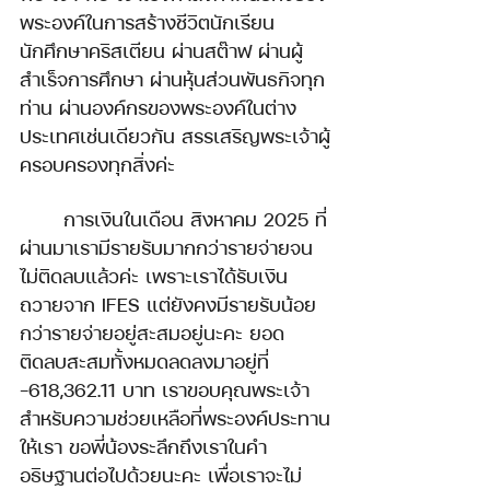
พระองค์ในการสร้างชีวิตนักเรียน 
นักศึกษาคริสเตียน ผ่านสต๊าฟ ผ่านผู้
สำเร็จการศึกษา ผ่านหุ้นส่วนพันธกิจทุก
ท่าน ผ่านองค์กรของพระองค์ในต่าง
ประเทศเช่นเดียวกัน สรรเสริญพระเจ้าผู้
ครอบครองทุกสิ่งค่ะ
	การเงินในเดือน สิงหาคม 2025 ที่
ผ่านมาเรามีรายรับมากกว่ารายจ่ายจน
ไม่ติดลบแล้วค่ะ เพราะเราได้รับเงิน
ถวายจาก IFES แต่ยังคงมีรายรับน้อย
กว่ารายจ่ายอยู่สะสมอยู่นะคะ ยอด
ติดลบสะสมทั้งหมดลดลงมาอยู่ที่ 
-618,362.11 บาท เราขอบคุณพระเจ้า
สำหรับความช่วยเหลือที่พระองค์ประทาน
ให้เรา ขอพี่น้องระลึกถึงเราในคำ
อธิษฐานต่อไปด้วยนะคะ เพื่อเราจะไม่