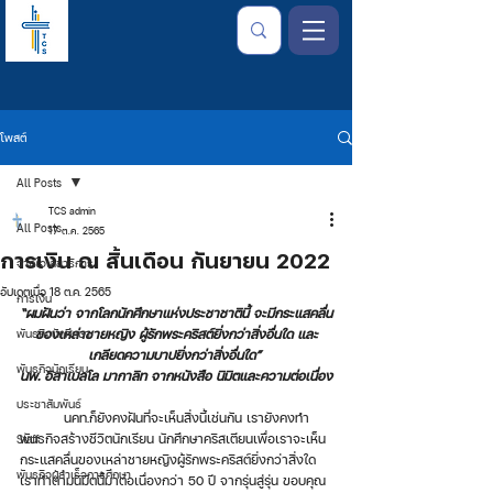
โพสต์
All Posts
TCS admin
All Posts
17 ต.ค. 2565
การเงิน ณ สิ้นเดือน กันยายน 2022
จากใจเลขาธิการ
อัปเดตเมื่อ
18 ต.ค. 2565
การเงิน
“ผมฝันว่า จากโลกนักศึกษาแห่งประชาชาตินี้ จะมีกระแสคลื่น
พันธกิจนักศึกษา
ของเหล่าชายหญิง ผู้รักพระคริสต์ยิ่งกว่าสิ่งอื่นใด และ
เกลียดความบาปยิ่งกว่าสิ่งอื่นใด” 
พันธกิจนักเรียน
นพ. อิสาเบลโล มากาลิท จากหนังสือ นิมิตและความต่อเนื่อง
ประชาสัมพันธ์
	นคท.ก็ยังคงฝันที่จะเห็นสิ่งนี้เช่นกัน เรายังคงทำ
พันธกิจสร้างชีวิตนักเรียน นักศึกษาคริสเตียนเพื่อเราจะเห็น
Staff
กระแสคลื่นของเหล่าชายหญิงผู้รักพระคริสต์ยิ่งกว่าสิ่งใด 
พันธกิจผู้สำเร็จการศึกษา
เราทำตามนิมิตนี้มาต่อเนื่องกว่า 50 ปี จากรุ่นสู่รุ่น ขอบคุณ