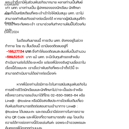
พระเจ้าที่เรามีหุ้นส่วนพันธกิจมากมาย หลายท่านเป็นศิษย์
รวมพันธกิจ
เก่า นคท. บางท่านเป็น ผู้ปกครองของนักเรียน นักศึกษา 
บ้างก็เป็นคริสเตียนที่พระเจ้าเร้าใจให้สนับสนุน นคท. เราไม่
ค่าย
สามารถทำพันธกิจอย่างต่อเนื่องได้ หากขาดผู้สนับสนุนที่ทำ
คำพยาน
ตามน้ำพระทัยพระเจ้า เรามาช่วยกันทำความฝันนี้ไปด้วยกัน
นะคะ
EARC2024
	ในเดือนกันยายนนี้ การเงิน นคท. ยังคงอยู่ในช่วง
ท้าทาย โดย ณ สิ้นเดือนนี้ เรามียอดติดลบอยู่ที่
-188,277.54 
บาท
 ซึ่งทำให้ยอดติดลบสะสมเพิ่มเป็นจำนวน 
-589,525.01
 บาท แม้ นคท. จะมีเงินทุนสำรองสำหรับ
ดำเนินงานต่อไปได้ระยะหนึ่ง แต่ขอพี่น้องอธิษฐานเผื่อเราใน
เรื่องนี้ด้วยนะคะ เราเชื่อว่าพันธกิจที่พระเจ้าตั้งไว้นี้ จะ
สามารถดำเนินงานได้อย่างต่อเนื่องค่ะ 
	หากพี่น้องท่านใดมีภาระใจในการสนับสนุนพันธกิจใน
การสร้างชีวิตนักเรียนและนักศึกษาไม่ว่าจะเป็นประจำหรือ
ครั้งคราวสามารถแจ้งมาได้ที่โทร 02-630-5963-64 หรือ 
Line@ : @tcsline หรือมีข้อสงสัยประการใดเพิ่มเติมเกี่ยว
กับพันธกิจสามารถติดต่อสอบถามเข้ามาทาง Line@ : 
@tcsline ได้เลยนะคะ และตอนนี้เรามีช่องทางในการถวาย
ผ่าน QR Code และพี่น้องที่ถวายสามารถส่ง slip โอนเงิน
ถวายได้ทางช่องทางนี้ด้วยเช่นกันค่ะ ขอพระเจ้าอวยพรและ
คุ้มครองพี่น้องทุกท่านนะคะ