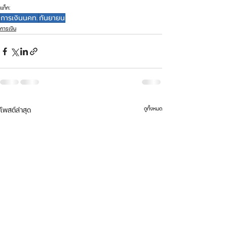
แท็ก:
การเงินนคท.
กันยายน
การเงิน
ดูทั้งหมด
โพสต์ล่าสุด