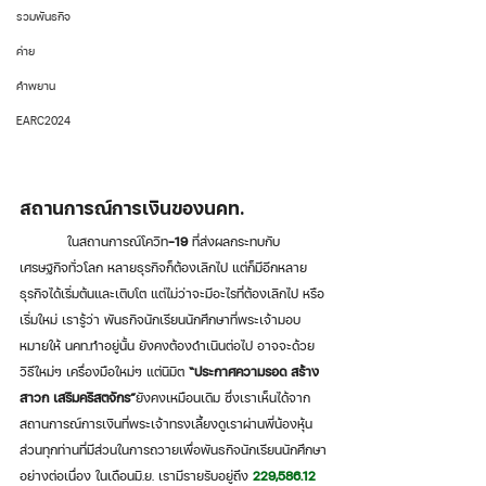
รวมพันธกิจ
ค่าย
คำพยาน
EARC2024
สถานการณ์การเงินของนคท
.
           ในสถานการณ์โควิท
-19 
ที่ส่งผลกระทบกับ
เศรษฐกิจทั่วโลก หลายธุรกิจก็ต้องเลิกไป แต่ก็มีอีกหลาย
ธุรกิจได้เริ่มต้นและเติบโต แต่ไม่ว่าจะมีอะไรที่ต้องเลิกไป หรือ
เริ่มใหม่ เรารู้ว่า พันธกิจนักเรียนนักศึกษาที่พระเจ้ามอบ
หมายให้ นคท.ทำอยู่นั้น ยังคงต้องดำเนินต่อไป อาจจะด้วย
วิธีใหม่ๆ เครื่องมือใหม่ๆ แต่นิมิต 
“ประกาศความรอด สร้าง
สาวก เสริมคริสตจักร”
ยังคงเหมือนเดิม ซึ่งเราเห็นได้จาก
สถานการณ์การเงินที่พระเจ้าทรงเลี้ยงดูเราผ่านพี่น้องหุ้น
ส่วนทุกท่านที่มีส่วนในการถวายเพื่อพันธกิจนักเรียนนักศึกษา
อย่างต่อเนื่อง ในเดือนมิ.ย. เรามีรายรับอยู่ถึง 
229,586.12