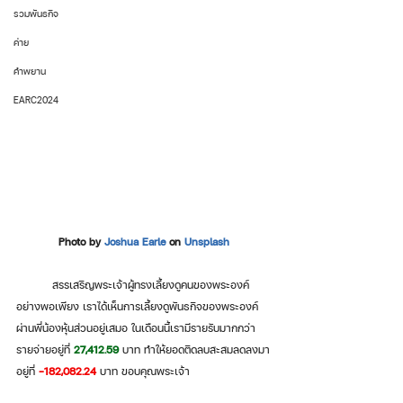
รวมพันธกิจ
ค่าย
คำพยาน
EARC2024
Photo by 
Joshua Earle
 on 
Unsplash
	สรรเสริญพระเจ้าผู้ทรงเลี้ยงดูคนของพระองค์
อย่างพอเพียง เราได้เห็นการเลี้ยงดูพันธกิจของพระองค์
ผ่านพี่น้องหุ้นส่วนอยู่เสมอ ในเดือนนี้เรามีรายรับมากกว่า
รายจ่ายอยู่ที่ 
27,412.59 
บาท ทำให้ยอดติดลบสะสมลดลงมา
อยู่ที่ 
-182,082.24
 บาท ขอบคุณพระเจ้า