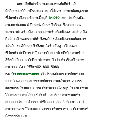
	นคท. ตัดสินใจจัดค่ายอบรมพระคัมภีร์สำหรับ
นักศึกษา ทำให้เรามีงบแประมาณที่ต้องการการสนับสนุนจาก
พี่น้องสำหรับการจัดค่ายนี้อยู่ที่ 
84,060
 บาท ค่ายนี้จะเป็น
ค่ายแรกในรอบ 
2
 ปีเลยค่ะ น้องๆนักศึกษาตั้งตารอ และ
อยากมาร่วมค่ายนี้มาก กรรมการค่ายก็เตรียมงานอย่างเต็ม
ที่ ส่วนสต๊าฟของเราก็กำลังขะมักเขม้นเตรียมสอนกันอย่าง
แข็งขัน ขอพี่น้องระลึกถึงเราในคำอธิษฐานด้วยนะคะ 
พี่น้องท่านใดมีภาระใจในการสนับสนุนพันธกิจในการสร้าง
ชีวิตนักเรียนและนักศึกษาไม่ว่าจะเป็นประจำหรือครั้งคราว
สามารถแจ้งมาได้ที่โทร
02-630-5963-
64
หรือ
Line@:@tcsline
 หรือมีข้อสงสัยประการใดเพิ่มเติม
เกี่ยวกับพันธกิจสามารถติดต่อสอบถามเข้ามาทาง 
Line 
@tcsline
 ได้เลยนะคะ รวมถึงสามารถส่ง 
slip
 โอนเงินถวาย
ได้ทางช่องทางนี้ด้วยเช่นกันค่ะ หากต้องการถวายเพื่อ
สนับสนุนค่าย ขอโปรดระบุไว้ในสลิป หรือแจ้งกับเจ้าหน้าที่
ธุรการของเราได้เลยนะคะ ขอพระเจ้าอวยพรและคุ้มครองพี่
น้องทุกท่านนะคะ