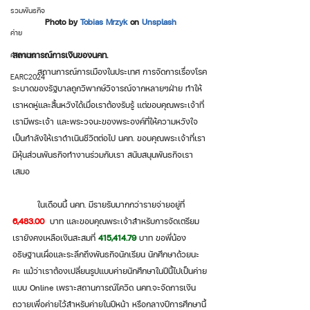
รวมพันธกิจ
Photo by 
Tobias Mrzyk
 on 
Unsplash
ค่าย
สถานการณ์การเงินของนคท.
คำพยาน
         สถานการณ์การเมืองในประเทศ การจัดการเรื่องโรค
EARC2024
ระบาดของรัฐบาลถูกวิพากษ์วิจารณ์จากหลายๆฝ่าย ทำให้
เราหดหู่และสิ้นหวังได้เมื่อเราต้องรับรู้ แต่ขอบคุณพระเจ้าที่
เรามีพระเจ้า และพระวจนะของพระองค์ที่ให้ความหวังใจ 
เป็นกำลังให้เราดำเนินชีวิตต่อไป นคท. ขอบคุณพระเจ้าที่เรา
มีหุ้นส่วนพันธกิจทำงานร่วมกับเรา สนับสนุนพันธกิจเรา
เสมอ 
         ในเดือนนี้ นคท. มีรายรับมากกว่ารายจ่ายอยู่ที่ 
6,483.00
 บาท และขอบคุณพระเจ้าสำหรับการจัดเตรียม
เรายังคงเหลือเงินสะสมที่ 
415,414.79
 บาท ขอพี่น้อง
อธิษฐานเผื่อและระลึกถึงพันธกิจนักเรียน นักศึกษาด้วยนะ
คะ แม้ว่าเราต้องเปลี่ยนรูปแบบค่ายนักศึกษาในปีนี้ไปเป็นค่าย
แบบ Online เพราะสถานการณ์โควิด นคท.จะจัดการเงิน
ถวายเพื่อค่ายไว้สำหรับค่ายในปีหน้า หรือกลางปีการศึกษานี้ 