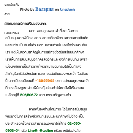
รวมพันธกิจ
Photo by 
Валерия
 on 
Unsplash
ค่าย
คำพยาน
สถานการณ์การเงินของนคท.
 		นคท. ขอบคุณพระเจ้าที่เราเห็นการ
EARC2024
สนับสนุนจากพี่น้องหลากหลายคริสตจักร หลากหลายสังกัด 
หลายท่านเป็นศิษย์เก่า นคท. หลายท่านไม่เคยได้ร่วมงานกับ
เรา แต่เห็นความสำคัญในการสร้างชีวิตนักเรียนนักศึกษา 
เราเห็นการสนับสนุนจากคริสตจักรและองค์กรเช่นกัน เพราะ
เมื่อนักศึกษาเป็นสาวกแท้พวกเขาย่อมกลับไปเป็นกำลัง
สำคัญในคริสตจักรในการขยายแผ่นดินของพระเจ้า ในเดือน
นี้ นคท.มียอดติดลบที่ 
-136,559.92
 บาท แต่ขอบคุณพระเจ้า
ที่ทรงเลี้ยงดูเราผ่านพี่น้องหุ้นส่วนทำให้เรายังมีเงินสะสม
เหลืออยู่ที่ 
506,596.72
 บาท สรรเสริญพระเจ้า 
 		หากพี่น้องท่านใดมีภาระใจในการสนับสนุน
พันธกิจในการสร้างชีวิตนักเรียนและนักศึกษาไม่ว่าจะเป็น
ประจำหรือครั้งคราวสามารถแจ้งมาได้ที่โทร 
02-630-
5963-64
 หรือ 
Line@: @tcsline
 หรือหากมีข้อสงสัย