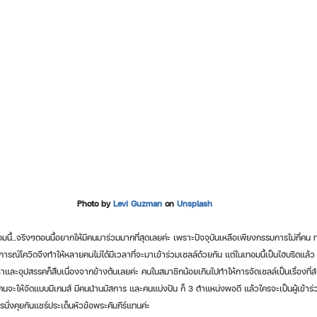
Photo by 
Levi Guzman
 on 
Unsplash
านการณ์โควิดจึงทำให้หลายคนไม่ได้มีเวลาที่จะมาเข้าร่วมเซลล์ด้วยกัน แต่ในเทอมนี้เป็นไฮบริดแล้
ญหาและอุปสรรคก็สืบเนื่องจากข้างต้นเลยค่ะ คนในสมาชิกน้อยเกินไปทำให้การจัดเซลล์เป็นเรื่องที
คนจะให้จัดแบบมีเกมส์ มีคนนำนมัสการ และคนแบ่งปัน ก็ 3 ตำแหน่งพอดี แล้วใครจะเป็นผู้เข้าร่ว
่งคุยกันแชร์ประเด็นหัวข้อพระคัมภีร์แทนค่ะ  