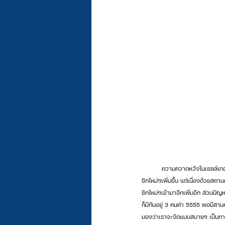
	ความควาดหวังในเซลล์เทอมนี้...จริงๆตอนนี้อยากให้มีคนมาร่วมมากที่สุดเลยค่ะ เพราะปัจจุบันเหลือเพียงกรรมการไม่กี่คน ทางเราจึงอยากที่จะมีสมา
ชิกใหม่ๆเพิ่มขึ้น แต่เนื่องด้วยสถ
ชิกใหม่ๆเข้ามาอีกเพิ่มอีก ส่วนปั
ก็มีกันอยู่ 3 คนค่า 5555 พอมีสาม
มองว่าเราจะจัดแบบสบายๆ เป็นการนั