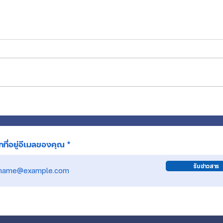
55 ปี นคท.ยืนหยัดท่ามกลางเสียงเรียก
ต้นแบบ
ที่ว่างเปล่า สู่พระพรที่อิ่มใจ
ของ น
ที่อยู่อีเมลของคุณ
รับข่าวสาร