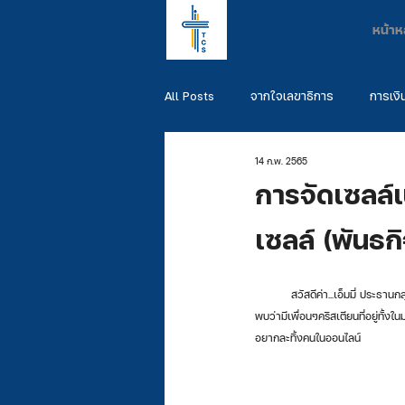
หน้าห
All Posts
จากใจเลขาธิการ
การเงิ
14 ก.พ. 2565
พันธกิจผู้สำเร็จการศึกษา
รวมพันธ
การจัดเซลล์เ
เซลล์ (พันธก
	สวัสดีค่า...เอ็มมี่ ประธานกลุ่มเซลล์จากมหาวิทยาลัยธรรมศาสตร์นะคะ ในเทอมนี้กลุ่มเซลล์ของเรามีแผนที่จะจัดแบบไฮบริดค่ะ เพราะว่าจากการสำรวจ
พบว่ามีเพื่อนๆคริสเตียนที่อยู่ทั้งใ
อยากละทิ้งคนในออนไลน์ 