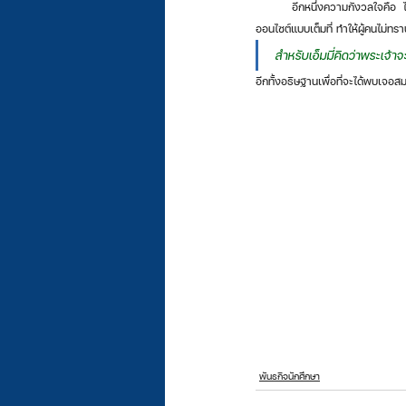
	อีกหนึ่งความกังวลใจคือ  ไม่นานเอ็มมี่จะต้องไปฝึกงานแล้ว ทำให้กลัวที่จะไม่มีคนดูแลชมรมต่อ ปัญหาที่เป็นต้นตอก็มาจากการที่ทางมหาลัยไม่ได้เปิด
ออนไซต์แบบเต็มที่ ทำให้ผู้คนไม่ทราบ
สำหรับเอ็มมี่คิดว่าพระเจ้
อีกทั้งอธิษฐานเพื่อที่จะได้พบเจอ
พันธกิจนักศึกษา