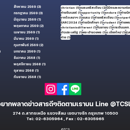
สิงหาคม 2569
(3)
3 กระทู้
5 กระทู้
2 กระทู้
christian
(5)
ชมรมคริสเตียน
(2)
นิมิตและความต่อเ
1 กระทู้
1 กระทู้
1 กระทู้
ค่ายซัมเมอร์
(1)
opportunity
(1)
endure
(1)
ค่ายนั
กรกฎาคม 2569
(3)
3 กระทู้
1 กระทู้
1 กระทู้
1 กระทู้
จากใจเลขาฯ
(1)
ชมรม
(1)
ค่ายคริสเตียน
(1)
notper
มิถุนายน 2569
(1)
1 กระทู้
1 กระทู้
1 กระทู้
1 กระทู้
EARC2024
(1)
ค่ายนักศึกษา
(1)
student
(1)
ค่ายพระ
ู้
พฤษภาคม 2569
(2)
2 กระทู้
1 กระทู้
1 กระทู้
christianisdifferent
(1)
กันยายน
(1)
การเงินนคท.
้
เมษายน 2569
(1)
1 กระทู้
1 กระทู้
1 กระทู้
1 กร
ข่าวประเสริฐ
(1)
พระเจ้าอวยพร
(1)
ม.เชียงใหม่
(1)
รุ่น
1 กระทู้
ค่าย
(1)
มีนาคม 2569
(1)
1 กระทู้
กุมภาพันธ์ 2569
(2)
2 กระทู้
)
50 กระทู้
มกราคม 2569
(1)
1 กระทู้
ธันวาคม 2568
(1)
1 กระทู้
พฤศจิกายน 2568
(1)
1 กระทู้
ตุลาคม 2568
(1)
1 กระทู้
กันยายน 2568
(1)
1 กระทู้
อยากพลาดข่าวสารดีๆ
ติดตามเราบน
Line
@TCSl
274 ถ.สาทรเหนือ แขวงสีลม
เขตบางรัก กรุงเทพ 10500
Tel: 02-6305964 ,
Fax : 02-6305965
©TCS