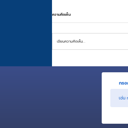
ความคิดเห็น
เขียนความคิดเห็น…
เสียงในหัวของคนปลูกป่า (พี่สต๊าฟ) ที่
อยากให้ดังไปถึงต้นกล้า (น้องนักศึกษา
กรอก