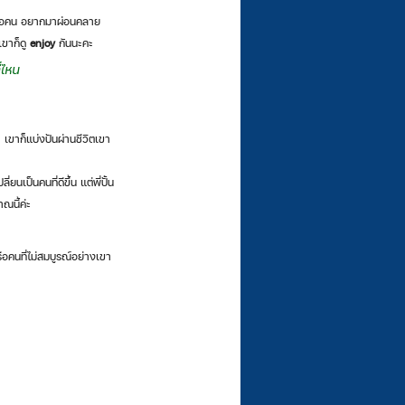
าเจอคน อยากมาผ่อนคลาย 
เขาก็ดู 
enjoy 
กันนะคะ 
ี่ไหน
ะ  เขาก็แบ่งปันผ่านชีวิตเขา
ยนเป็นคนที่ดีขึ้น แต่พี่ปั้น
ณนี้ค่ะ
ือคนที่ไม่สมบูรณ์อย่างเขา