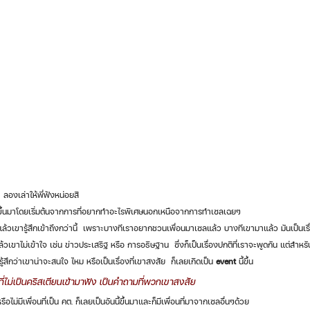
่ะ ลองเล่าให้พี่ฟังหน่อยสิ
ึ้นมาโดยเริ่มต้นจากการที่อยากทำอะไรพิเศษนอกเหนือจากการทำเซลเฉยๆ  			มิว	เลยอยากให้
ังแล้วเขารู้สึกเข้าถึงกว่านี้  เพราะบางทีเราอยากชวนเพื่อนมาเซลแล้ว บางทีเขามาแล้ว มันเป็นเร
วเขาไม่เข้าใจ เช่น ข่าวประเสริฐ หรือ การอธิษฐาน  ซึ่งก็เป็นเรื่องปกติที่เราจะพูดกัน แต่สำหรั
ี่รู้สึกว่าเขาน่าจะสนใจ ไหม หรือเป็นเรื่องที่เขาสงสัย  ก็เลยเกิดเป็น 
event
 นี้ขึ้น 
นที่ไม่เป็นคริสเตียนเข้ามาฟัง เป็นคำถามที่พวกเขาสงสัย  
ไม่มีเพื่อนที่เป็น คต. ก็เลยเป็นอันนี้ขึ้นมาและก็มีเพื่อนที่มาจากเซลอื่นๆด้วย 