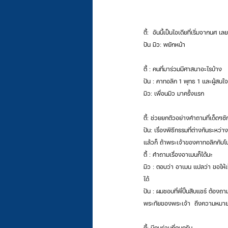
ตี้:  อันนี้เป็นไอเดียที่เริ่มจากนศ 
ปัน มิว: พยักหน้า
ตี้ : คนที่มาร่วมมีศาสนาอะไรบ้าง
ปัน : คาทอลิก 1 พุทธ 1 และผู้สนใ
มิว: เพื่อนมิว มาครั้งแรก
ตี้: ช่วยยกตัวอย่างคำถามที่เด็ดๆซั
ปัน: เรื่องพิธีกรรมที่ต่างกันระหว
แล้วก็ ถ้าพระเจ้าของคาทอลิกกับโ
ตี้ : คำถามเรื่องอาเมนก็ได้นะ
มิว : ตอบว่า อาเมน แปลว่า ขอให้เป
ได้
ปัน : ผมชอบที่พี่ปั้นสิบแชร์ ต้อง
พระทัยของพระเจ้า  ถึงความหมายจ
ตี้: มีคนร่วมกี่คนครับ