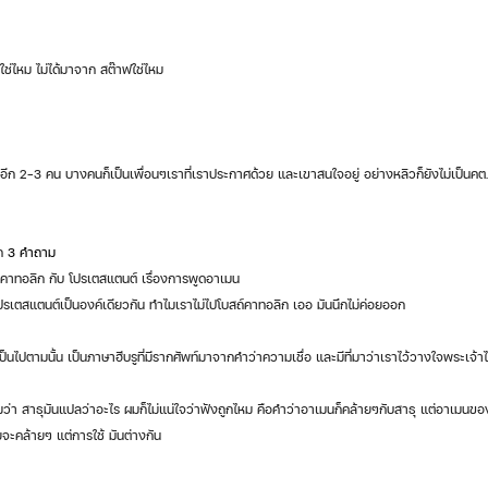
เลยใช่ไหม ไม่ได้มาจาก สต๊าฟใช่ไหม
จอีก 2-3 คน บางคนก็เป็นเพื่อนๆเราที่เราประกาศด้วย และเขาสนใจอยู่ อย่างหลิวก็ยังไม่เป็นคต.
ก 
3 คำถาม  
่างคาทอลิก กับ โปรเตสแตนต์ เรื่องการพูดอาเมน
ปรเตสแตนต์เป็นองค์เดียวกัน ทำไมเราไม่ไปโบสถ์คาทอลิก เออ มันนึกไม่ค่อยออก
็นไปตามนั้น เป็นภาษาฮีบรูที่มีรากศัพท์มาจากคำว่าความเชื่อ และมีที่มาว่าเราไว้วางใจพระเจ้าไ
ถามว่า สาธุมันแปลว่าอะไร ผมก็ไม่แน่ใจว่าฟังถูกไหม คือคำว่าอาเมนก็คล้ายๆกับสาธุ แต่อาเมนขอ
ะคล้ายๆ แต่การใช้ มันต่างกัน