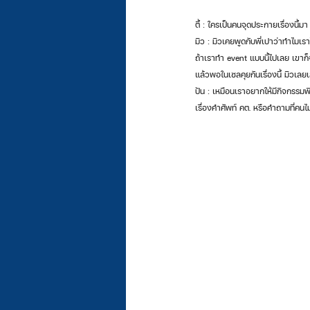
ตี้ : ใครเป็นคนจุดประกายเรื่องนี้มา
มิว : มิวเคยพูดกับพี่เปาว่าทำไมเรา
ถ้าเราทำ event แบบนี้ไปเลย เขาก็จ
แล้วพอในเซลคุยกันเรื่องนี้ มิวเล
ปัน : เหมือนเราอยากให้มีกิจกรรมพิ
เรื่องคำศัพท์ คต. หรือคำถามที่คน