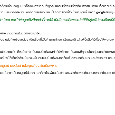
ือต้องเลื่อนจอซูม เขาก็คาดหวังว่าจะได้พูดคุยหลายเรื่องในเรื่องที่คนสงสัย บางคนก็อยากม
 บรรยากาศอบอุ่น จัดกิจกรรมได้ดีมาก เป็นโอกาสที่ดีที่ได้เข้ามา
 (
อันนี้มาจาก 
google form) 
่า โอเค และได้ข้อมูลเชิงลึกกว่าที่คาดไว้ เป็นโอกาสดีเพราะปกติก็ไม่รู้จะไปถามเรื่องนี้ท
่ยวกับคำพยานซักคนในชีวิตของเขาไหม 
าบ่อย แล้วก็แชร์บ่อยด้วย เป็นเรื่องที่เป็นคำถามท้ายบทเรียนพอดี แล้วพี่ปั้นสิบก็มีเรื่องให้พูดเยอ
 เรื่องประมาณว่า  ถึงแม้เราจะเป็นแบบนี้แต่พระเจ้าก็ยังรักเรา  ในขณะที่ทุกคนในกลุ่มบอกว่าเราจะเปลี่
อื่นจะได้เห็นว่าถึงแม้เขาจะเป็นคนแบบนี้ แต่พระเจ้าก็ยังให้ความรักกับเขา และยังรักเขา ประมา
่สมบูรณ์ perfect แล้วคุณถึงจะไปเป็นพยาน
แอ ในความไม่สมบูรณ์นี่แหละ เขาก็ทำให้เพื่อนเห็นว่า พระเจ้าค่อยๆเปลี่ยนแปลงคนที่อ่อนแอ หร