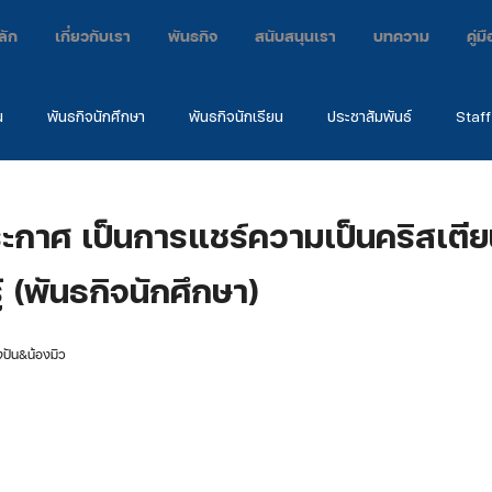
ลัก
เกี่ยวกับเรา
พันธกิจ
สนับสนุนเรา
บทความ
คู่
น
พันธกิจนักศึกษา
พันธกิจนักเรียน
ประชาสัมพันธ์
Staff
กิจ
ค่าย
คำพยาน
EARC2024
ะกาศ เป็นการแชร์ความเป็นคริสเตียน
ู้ (พันธกิจนักศึกษา)
งปัน&น้องมิว