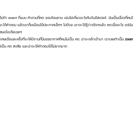
ไม่ทำ event ที่แบบ คำถามที่คต. ชอบโดนถาม เช่นไข่เกี่ยวอะไรกับวันอีสเตอร์  มันเป็นเรื่องที่คน
ะได้คำตอบ แล้วเราก็เหมือนได้ประกาศเล็กๆ ไปด้วย เขาจะได้รู้ว่าจริงๆแล้ว คต.เชื่ออะไร แต่มั
ยเสนอไอเดียเฉยๆ 
เศษเดือนละครั้งที่จะให้มีงานที่มีบรรยากาศที่คนไม่เป็น คต. น่าจะกล้าเข้ามา เราเลยทำเป็น 
zoom
ไม่เป็น คต สงสัย และน่าจะให้คำตอบได้ไม่ยากมาก