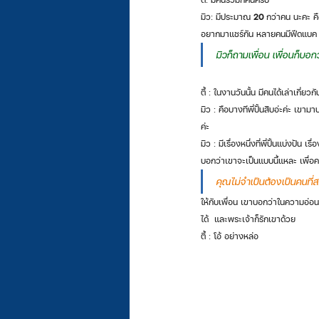
มิว: มีประมาณ 
20
 กว่าคน นะคะ ค
อยากมาแชร์กัน หลายคนมีฟีดแบค ว่า
มิวก็ถามเพื่อน เพื่อนก็บอกว
ตี้ : ในงานวันนั้น มีคนได้เล่าเกี
มิว : คือบางทีพี่ปั้นสิบอ่ะค่ะ เขาม
ค่ะ
มิว : มีเรื่องหนึ่งที่พี่ปั้นแบ่งปัน
บอกว่าเขาจะเป็นแบบนี้แหละ เพื่อคน
คุณไม่จำเป็นต้องเป็นคนที
ให้กับเพื่อน เขาบอกว่าในความอ่อน
ได้  และพระเจ้าก็รักเขาด้วย 
ตี้ : โอ้ อย่างหล่อ