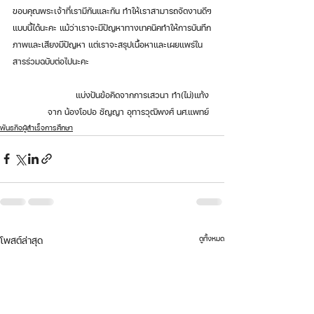
ขอบคุณพระเจ้าที่เรามีกันและกัน ทำให้เราสามารถจัดงานดีๆ
แบบนี้ได้นะคะ แม้ว่าเราจะมีปัญหาทางเทคนิคทำให้การบันทึก
ภาพและเสียงมีปัญหา แต่เราจะสรุปเนื้อหาและเผยแพร่ใน
สารร่วมฉบับต่อไปนะคะ
แบ่งปันข้อคิดจากการเสวนา ทำ(ไม่)แท้ง 
จาก น้องโอปอ ชัญญา อุทารวุฒิพงศ์ นศ.แพทย์ 
พันธกิจผู้สำเร็จการศึกษา
ดูทั้งหมด
โพสต์ล่าสุด