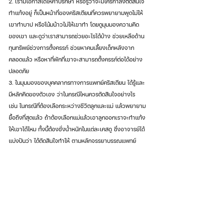
2. เรามีโอกาสได้ให้คำปรึกษา หรือรู้ว่าจะมีใครกำลังตัดสินใจ
ทำแท้งอยู่ ก็เป็นหน้าที่ของคริสเตียนที่ควรพยายามพูดไม่ให้
เขาทำบาป หรือโน้มน้าวไม่ให้เขาทำ โดยดูมุมมองความคิด
ของเขา และดูว่าเราสามารถช่วยอะไรได้บ้าง ช่วยเหลือด้าน
ทุนทรัพย์ช่วงการตั้งครรภ์ ช่วยหาคนเลี้ยงเด็กหลังจาก
คลอดแล้ว หรือหาที่พักที่เขาจะสามารถตั้งครรภ์ต่อได้อย่าง
ปลอดภัย
3. ในมุมมองของบุคคลากรทางการแพทย์คริสเตียน ได้รู้และ
มีหลักคิดของตัวเอง ว่าในกรณีไหนควรตัดสินใจอย่างไร 
เช่น ในกรณีที่ต้องเลือกระหว่างชีวิตลูกและแม่ แล้วพยายาม
ยื้อถึงที่สุดแล้ว ถ้าต้องเลือกแม่แล้วเอาลูกออกเราจะทำแท้ง
ให้เขาได้ไหม ทั้งนี้ต้องชั่งน้ำหนักในแต่ละเคสดู ซึ่งอาจารย์ได้
แบ่งปันว่า ได้ตัดสินใจทำให้ ตามหลักจรรยาบรรณแพทย์ 