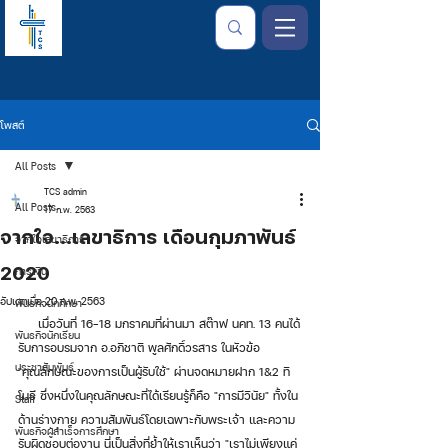
โพสต์
All Posts
TCS admin
All Posts
17 ก.พ. 2563
จากใจ...เลขาธิการ เดือนกุมภาพันธ์
จากใจเลขาธิการ
2020
การเงิน
อัปเดตเมื่อ
20 ก.พ. 2563
พันธกิจนักศึกษา
     เมื่อวันที่ 16-18 มกราคมที่ผ่านมา สต๊าฟ นคท. 13 คนได้
พันธกิจนักเรียน
รับการอบรมจาก อ.อภิชาติ พูลศักดิ์วรสาร ในหัวข้อ 
ประชาสัมพันธ์
"คุณลักษณะของการเป็นผู้รับใช้" ผ่านจดหมายฝาก 1&2 ทิ
โมธี ซึ่งหนึ่งในคุณลักษณะที่ได้เรียนรู้ก็คือ "การมีวินัย" ทั้งใน
Staff
ด้านร่างกาย ความสัมพันธ์โดยเฉพาะกับพระเจ้า และความ
พันธกิจผู้สำเร็จการศึกษา
รับผิดชอบต่องาน นี่เป็นสิ่งที่ย้ำให้เราเห็นว่า "เราไม่เพียงแค่