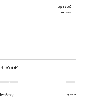
อนุชา ขอบปี
เลขาธิการ
ดูทั้งหมด
โพสต์ล่าสุด