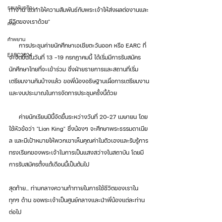
รวมพันธกิจ
ทำงาน แต่ทำให้ความสัมพันธ์กับพระเจ้าให้ส่งผลต่องานและ
ชีวิตของเราด้วย"
ค่าย
คำพยาน
     การประชุมค่ายนักศึกษาเอเชียตะวันออก หรือ EARC ที่
EARC2024
จะจัดขึ้นในวันที่ 13 -​19 กรกฎาคมนี้ ได้เริ่มมีการรับสมัคร
นักศึกษาไทยที่จะเข้าร่วม ซึ่งฝ่ายรายการและสถานที่เริ่ม
เตรียมงานกันบ้างแล้ว ขอพี่น้องอธิษฐานเผื่อการเตรียมงาน
และงบประมาณในการจัดการประชุมครั้งนี้ด้วย
     ค่ายนักเรียนปีนี้จัดขึ้นระหว่างวันที่ 20-27 เมษายน โดย
ใช้หัวข้อว่า "Lion King" ซึ่งน้องๆ จะศึกษาพระธรรมดาเนีย
ล และมีเป้าหมายให้พวกเขาเห็นคุณค่าในตัวเองและรับรู้การ
ทรงเรียกของพระเจ้าในการเป็นแสงสว่างในสถาบัน โดยมี
การรับสมัครตั้งแต่้เดือนนี้เป็นต้นไป
สุดท้าย... ท่ามกลางความท้าทายในการใช้ชีวิตของเราใน
ทุกๆ ด้าน ขอพระเจ้าเป็นศูนย์กลางและนำพี่น้องแต่ละท่าน
ต่อไป