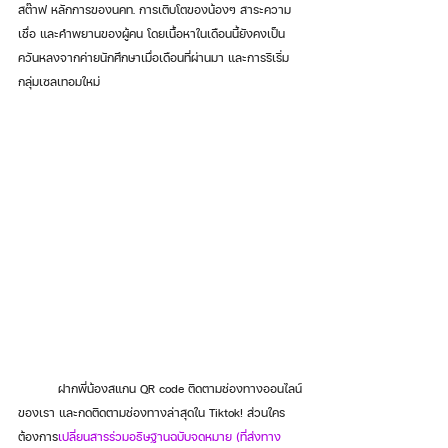
สต๊าฟ หลักการของนคท. การเติบโตของน้องๆ สาระความ
เชื่อ และคำพยานของผู้คน โดยเนื้อหาในเดือนนี้ยังคงเป็น
ควันหลงจากค่ายนักศึกษาเมื่อเดือนที่ผ่านมา และการริเริ่ม
กลุ่มเซลเทอมใหม่ 
	ฝากพี่น้องสแกน QR code ติดตามช่องทางออนไลน์
ของเรา และกดติดตามช่องทางล่าสุดใน Tiktok! ส่วนใคร
ต้องการ
เปลี่ยนสารร่วมอธิษฐานฉบับจดหมาย (ที่ส่งทาง