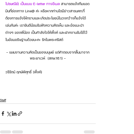
ไปรษณีย์) เป็นแบบ E-letter ทางอีเมล 
สามารถแจ้งทีมแอด
มินที่ช่องทาง Line@ ค่ะ หรือหากท่านใดมีข่าวสารนคท.ที่
ต้องการแจ้งให้ทราบและเกิดประโยชน์ในวงกว้างก็แจ้งได้
เช่นกันค่ะ เรายินดีน้อมรับฟังความคิดเห็น และข้อแนะนำ
ต่างๆ ของพี่น้อง เป็นกำลังใจให้พิ้งค์ และฝากงานรับใช้ไว้
ในอ้อมอธิษฐานด้วยนะคะ รักในพระคริสต์ 
- แผนงานความคิดเป็นของมนุษย์ แต่คำตอบจากลิ้นมาจาก
พระยาเวห์  (สภษ.16:1) –
วรีรัตน์ ฤกษ์พิศุทธิ์ (พิ้งค์) 
Staff