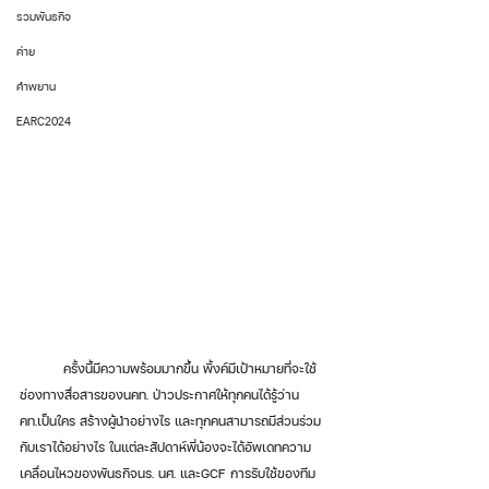
รวมพันธกิจ
ค่าย
คำพยาน
EARC2024
	ครั้งนี้มีความพร้อมมากขึ้น พิ้งค์มีเป้าหมายที่จะใช้
ช่องทางสื่อสารของนคท. ป่าวประกาศให้ทุกคนได้รู้ว่าน
คท.เป็นใคร สร้างผู้นำอย่างไร และทุกคนสามารถมีส่วนร่วม
กับเราได้อย่างไร ในแต่ละสัปดาห์พี่น้องจะได้อัพเดทความ
เคลื่อนไหวของพันธกิจนร. นศ. และGCF การรับใช้ของทีม