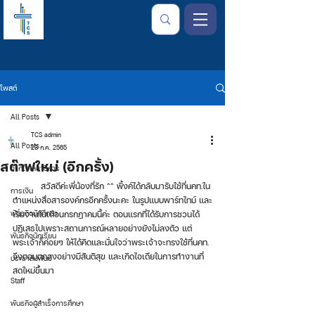
โพสต์
All Posts
TCS admin
All Posts
23 ก.ค. 2565
สต๊าฟใหม่ (อีกครั้ง)
จากใจเลขาธิการ
	สวัสดีค่ะพี่น้องที่รัก ^^ พิ้งค์ได้กลับมารับใช้ที่นคท.ใน
การเงิน
ตำแหน่งสื่อสารองค์กรอีกครั้งนะคะ ในรูปแบบพาร์ทไทม์ และ
พันธกิจนักศึกษา
เริ่มงานในเดือนกรกฎาคมนี้ค่ะ ตอนแรกที่ได้รับการชวนได้
ปฏิเสธไปเพราะสถานการณ์หลายอย่างยังไม่ลงตัว แต่
พันธกิจนักเรียน
พระเจ้าก็ค่อยๆ ให้ได้คิดและมั่นใจว่าพระเจ้าจะทรงใช้ที่นคท. 
จึงตอบตกลงอย่างมีสันติสุข และเกิดไอเดียในการทำงานที่
ประชาสัมพันธ์
สดใหม่ขึ้นมา  
Staff
พันธกิจผู้สำเร็จการศึกษา