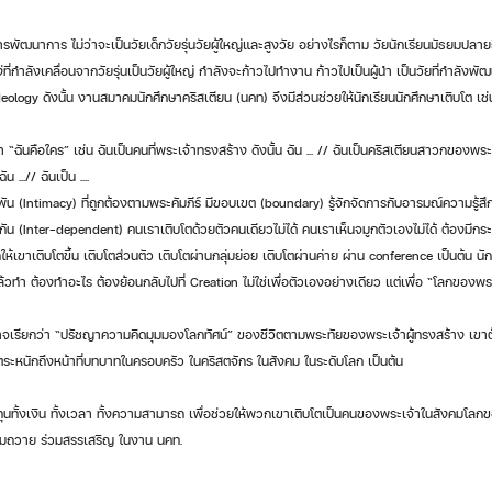
ที่กำลังเคลื่อนจากวัยรุ่นเป็นวัยผู้ใหญ่ กำลังจะก้าวไปทำงาน ก้าวไปเป็นผู้นำ เป็นวัยที่กำลังพั
logy ดังนั้น งานสมาคมนักศึกษาคริสเตียน (นคท) จึงมีส่วนช่วยให้นักเรียนนักศึกษาเติบโต เช่
่า “ฉันคือใคร” เช่น ฉันเป็นคนที่พระเจ้าทรงสร้าง ดังนั้น ฉัน ... // ฉันเป็นคริสเตียนสาวกของพระคริ
น ...// ฉันเป็น ....
น (Intimacy) ที่ถูกต้องตามพระคัมภีร์ มีขอบเขต (boundary) รู้จักจัดการกับอารมณ์ความรู้ส
น (Inter-dependent) คนเราเติบโตด้วยตัวคนเดียวไม่ได้ คนเราเห็นจมูกตัวเองไม่ได้ ต้องมีกระ
กให้เขาเติบโตขึ้น เติบโตส่วนตัว เติบโตผ่านกลุ่มย่อย เติบโตผ่านค่าย ผ่าน conference เป็นต้น นักศ
วทำ ต้องทำอะไร ต้องย้อนกลับไปที่ Creation ไม่ใช่เพื่อตัวเองอย่างเดียว แต่เพื่อ “โลกของพร
อาจเรียกว่า “ปรัชญาความคิดมุมมองโลกทัศน์” ของชีวิตตามพระทัยของพระเจ้าผู้ทรงสร้าง เขา
ะหนักถึงหน้าที่บทบาทในครอบครัว ในคริสตจักร ในสังคม ในระดับโลก เป็นต้น
งทุนทั้งเงิน ทั้งเวลา ทั้งความสามารถ เพื่อช่วยให้พวกเขาเติบโตเป็นคนของพระเจ้าในสังคมโล
ร่วมถวาย ร่วมสรรเสริญ ในงาน นคท.