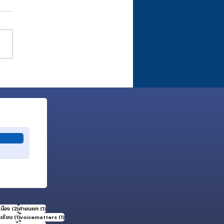
นนารีผู้วางรากฐานแห่งพระวจนะใน
กเบิก Ada Lum
2 กระทู้
1 กระทู้
นื่อง
(2)
ค่ายนคท
(1)
1 กระทู้
1 กระทู้
กเรียน
(1)
voicematters
(1)