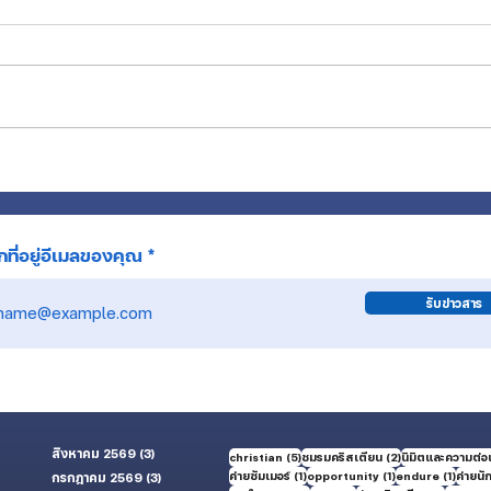
55 ปี นคท.ยืนหยัดท่ามกลางเสียงเรียก
มิชชั
ที่ว่างเปล่า สู่พระพรที่อิ่มใจ
ยุคบุ
ที่อยู่อีเมลของคุณ
รับข่าวสาร
สิงหาคม 2569
(3)
3 กระทู้
5 กระทู้
2 กระทู้
christian
(5)
ชมรมคริสเตียน
(2)
นิมิตและความต่อเ
1 กระทู้
1 กระทู้
1 กระทู้
ค่ายซัมเมอร์
(1)
opportunity
(1)
endure
(1)
ค่ายนั
กรกฎาคม 2569
(3)
3 กระทู้