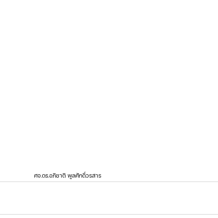
                                                           ศจ.ดร.อภิชาติ พูลศักดิ์วรสาร 