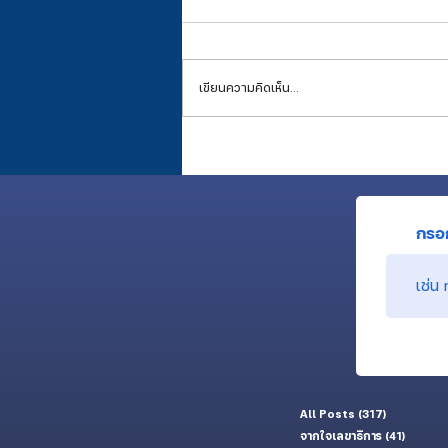
เขียนความคิดเห็น…
เสียงในหัวของคนปลูกป่า (พี่สต๊าฟ) ที่
อยากให้ดังไปถึงต้นกล้า (น้องนักศึกษา
กรอก
All Posts
(317)
317 กระทู้
จากใจเลขาธิการ
(41)
41 กระทู้