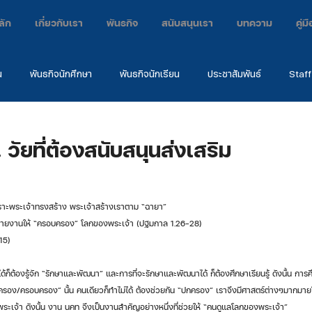
ลัก
เกี่ยวกับเรา
พันธกิจ
สนับสนุนเรา
บทความ
คู่
น
พันธกิจนักศึกษา
พันธกิจนักเรียน
ประชาสัมพันธ์
Staff
กิจ
ค่าย
คำพยาน
EARC2024
. วัยที่ต้องสนับสนุนส่งเสริม
ิ์ศรีเพราะพระเจ้าทรงสร้าง พระเจ้าสร้างเราตาม “ฉายา” 
หมายงานให้ “ครอบครอง” โลกของพระเจ้า (ปฐมกาล 1.26-28) 
15) 
รอง/ครอบครอง” นั้น คนเดียวก็ทำไม่ได้ ต้องช่วยกัน “ปกครอง” เราจึงมีศาสตร์ต่างๆมากมายใ
พระเจ้า ดังนั้น งาน นคท จึงเป็นงานสำคัญอย่างหนึ่งที่ช่วยให้ “คนดูแลโลกของพระเจ้า” 